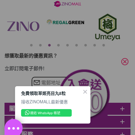
想獲取最新的優惠資訊？
cancel
立即訂閱電子郵件!
免費領取草姬亮目丸8粒
接收ZINOMALL最新優惠
關於ZINOMALL
add
連結 WhatsApp 帳號
會員
add
客戶服務
add