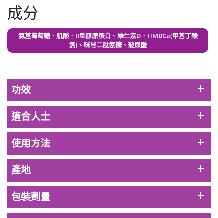
此商品最多可加購1件
成分
HKD$99
加入購物車
氨基葡萄糖、肌酸、II型膠原蛋白、維生素D、HMBCa(甲基丁酸
草姬 調經緊緻寶(27年2月到期)
鈣)、咪唑二肽氨糖、玻尿酸
此商品最多可加購1件
HKD$169
加入購物車
HKD$369
add
功效
男補精力丸5:1 (到期日2028年1月)
此商品最多可加購1件
add
適合人士
HKD$169
加入購物車
HKD$449
add
使用方法
理膚泉 無香大哥大防曬 50ml (2027年4
月)
add
產地
此商品最多可加購1件
HKD$88
加入購物車
add
包裝劑量
HKD$145