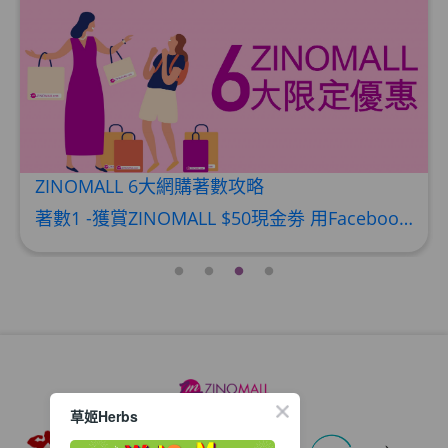
HKD$169
加入购物车
HKD$369
男補精力丸5:1 (到期日2028年1月)
此商品最多可加购1件
HKD$169
加入购物车
HKD$449
ZINOMALL 6大網購著數攻略
理膚泉 無香大哥大防曬 50ml (2027年4
著數1 -獲賞ZINOMALL $50現金劵 用Facebook或Email 成功登記做ZINOMALL網購會員，$50現金劵會自動加入閣下ZINOMALL的賬戶，單次購物滿$350，網上付款時即可使用$50優惠劵，只可使用一次。 著數2- 新會員購物滿$680(折實)即減$80, 再送豐富迎新禮物 【迎新禮物優惠劵】會自動加入閣下ZINOMALL的賬戶，新會員單次購物滿$680(折實)，網上付款時使用優惠劵，即減$80及送神秘迎新禮物。 著數3- 新會員購物滿$1088(折實)即減$150, 再送
月)
此商品最多可加购1件
HKD$88
加入购物车
HKD$145
Round Lab 白樺樹水份防曬霜 50ml
(到期日2027年2月)
此商品最多可加购1件
HKD$85
加入购物车
草姬Herbs
HKD$145