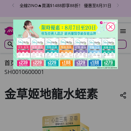
全線ZINO🔥買滿$1488即享88折！ 優惠至8月31日
close
首页
/
金草姬地龍水蛭素
SH0010600001
金草姬地龍水蛭素