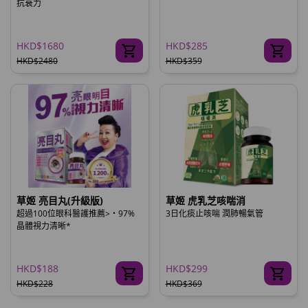
抗衰力
HKD$1680
HKD$285
HKD$2480
HKD$359
草姬 亮目丸(升級版)
草姬 虎乳芝咳喘消
超過100位眼科醫護推薦>‧97%
3日化痰止咳喘 潤肺暢氣管
晶體視力清晰*
HKD$188
HKD$299
HKD$228
HKD$369