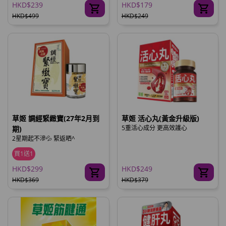
HKD$239
HKD$179
HKD$499
HKD$249
草姬 調經緊緻寶(27年2月到
草姬 活心丸(黃金升級版)
5重活心成分 更高效護心
期)
2星期起不滲💦 緊返晒^
買1送1
HKD$299
HKD$249
HKD$369
HKD$379