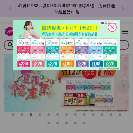
🎁滿$1988即減$150 🎁滿$2980 即享95折+免費任選
草姬產品x1盒
close