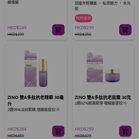
線條靚
回復年輕機能 ‧ 私密魅力 ‧ 水光
肌
限時優惠
HKD$249
HKD$239
HKD$299
HKD$350
ZINO 雙A多肽抗老精華 30毫
ZINO 雙A多肽抗老面霜 30克
2週92%飽滿緊彈 埋線級提拉!※
升
2週96%淡紋緊嫩 埋線級提拉!※
HKD$284
HKD$299
HKD$459
HKD$479