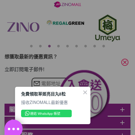
$80, 再送豐富迎新禮物 【迎新禮物優惠
劵】會自動加入閣下ZINOMALL的賬戶，新
會員單次購物滿$680(折實)，網上付款時使
用優惠劵，即減$80及送神秘迎新禮物。 著
數3- 新會員購物滿$1088(折實)即減$150,
再送
想獲取最新的優惠資訊？
cancel
立即訂閱電子郵件!
免費領取草姬亮目丸8粒
接收ZINOMALL最新優惠
關於ZINOMALL
add
連結 WhatsApp 帳號
會員
add