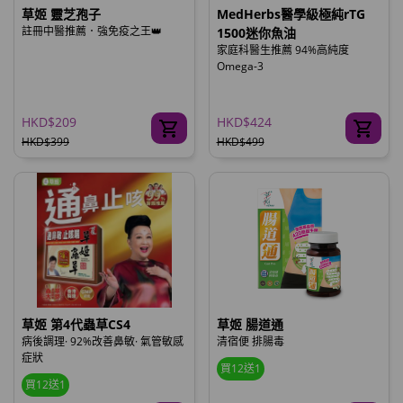
草姬 靈芝孢子
MedHerbs醫學級極純rTG
註冊中醫推薦．強免疫之王👑
1500迷你魚油
家庭科醫生推薦 94%高純度
Omega-3
HKD$209
HKD$424
HKD$399
HKD$499
草姬 第4代蟲草CS4
草姬 腸道通
病後調理· 92%改善鼻敏· 氣管敏感
清宿便 排腸毒
症狀
買12送1
買12送1