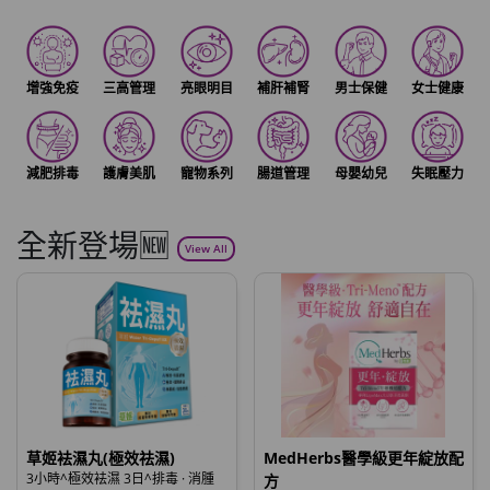
增強免疫
三高管理
亮眼明目
補肝補腎
男士保健
女士健康
減肥排毒
護膚美肌
寵物系列
腸道管理
母嬰幼兒
失眠壓力
全新登場🆕
View All
草姬袪濕丸(極效祛濕)
MedHerbs醫學級更年綻放配
3小時^極效袪濕 3日^排毒 · 消腫
方