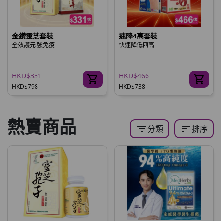
金鑽靈芝套裝
速降4高套裝
全效護元 強免疫
快速降低四高
HKD$331
HKD$466
HKD$798
HKD$738
熱賣商品
filter_list
sort
分類
排序