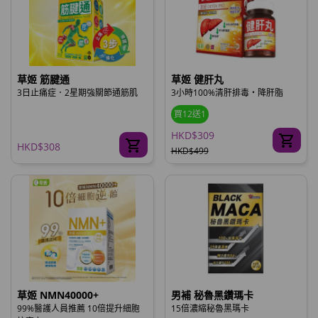
草姬 筋腱通
草姬 健肝丸
3日止痛症．2星期強關節通筋肌
3小時100%清肝排毒‧降肝脂
買12送1
HKD$309
HKD$308
HKD$499
草姬 NMN40000+
男補 秘魯黑鑽瑪卡
99%醫護人員推薦 10倍提升細胞
15倍濃縮秘魯黑瑪卡