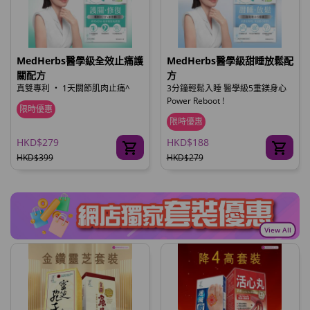
MedHerbs醫學級全效止痛護
MedHerbs醫學級甜睡放鬆配
關配方
方
真雙專利 ‧ 1天關節肌肉止痛^
3分鐘輕鬆入睡 醫學級5重鎂身心
Power Reboot !
限時優惠
限時優惠
HKD$279
HKD$188
HKD$399
HKD$279
View All