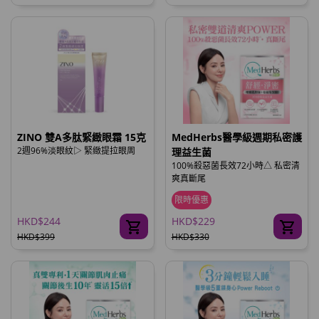
ZINO 雙A多肽緊緻眼霜 15克
MedHerbs醫學級週期私密護
2週96%淡眼紋▷ 緊緻提拉眼周
理益生菌
100%殺惡菌長效72小時△ 私密清
爽真斷尾
限時優惠
HKD$244
HKD$229
HKD$399
HKD$330