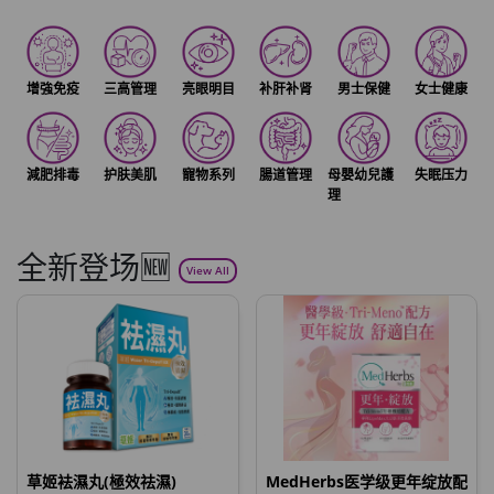
增強免疫
三高管理
亮眼明目
补肝补肾
男士保健
女士健康
減肥排毒
护肤美肌
寵物系列
腸道管理
母嬰幼兒護
失眠压力
理
全新登场🆕
View All
草姬袪濕丸(極效祛濕)
MedHerbs医学级更年绽放配