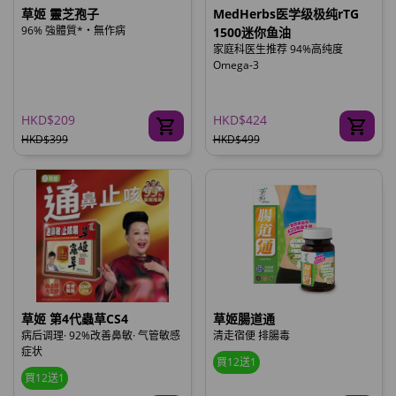
草姬 靈芝孢子
MedHerbs医学级极纯rTG
96% 強體質*‧無作病
1500迷你鱼油
家庭科医生推荐 94%高纯度
Omega-3
HKD$209
HKD$424
HKD$399
HKD$499
草姬 第4代蟲草CS4
草姬腸道通
病后调理· 92%改善鼻敏· 气管敏感
清走宿便 排腸毒
症状
買12送1
買12送1