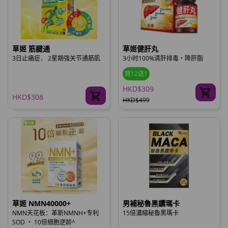
草姬 筋腱通
草姬健肝丸
3日止痛症． 2星期强关节通筋肌
3小时100%清肝排毒‧降肝脂
買12送1
HKD$309
HKD$308
HKD$499
草姬 NMN40000+
男補秘魯黑鑽瑪卡
NMN天花板：革新NMNH+专利
15倍濃縮秘魯黑瑪卡
SOD ‧ 10倍细胞逆龄^