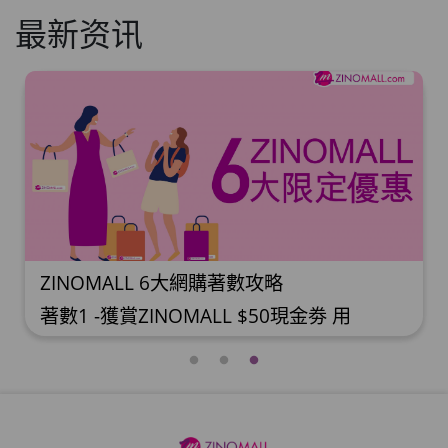
最新资讯
數攻略
推薦好友獎賞計劃
 $50現金劵 用
介紹好友登記成為ZINOMA
成功登記做ZINOMALL網
購物，您即可獲得$50Mall D
自動加入閣下
贈，你的好友亦可同時獲得$50M
次購物滿$350，網上
現金回贈。 **舊會員必須
惠劵，只可使用一
開通邀請好友獎賞計劃** 1
滿$680(折實)即減
的帳戶>>>邀請好友獎賞 