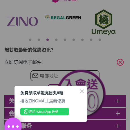
物 【迎新禮物優惠
(紅圈位置) 2. 會員可複
OMALL的賬戶，新
Whatsapp / Facebook 
折實)，網上付款時使
好友。推薦好友次數不限，
送神秘迎新禮物。 著
友，可獲得愈多Mall Dolla
(折實)即減$150,
好友
想获取最新的优惠资讯？
cancel
立即订阅电子邮件!
免費領取草姬亮目丸8粒
关于ZINOMALL
add
接收ZINOMALL最新優惠
連結 WhatsApp 帳號
会员
add
客户服务
add