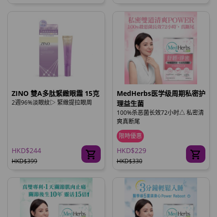
ZINO 雙A多肽緊緻眼霜 15克
MedHerbs医学级周期私密护
2週96%淡眼紋▷ 緊緻提拉眼周
理益生菌
100%杀恶菌长效72小时△ 私密清
爽真断尾
限時優惠
HKD$244
HKD$229
HKD$399
HKD$330