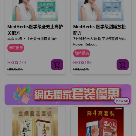
MedHerbs医学级全效止痛护
MedHerbs 医学级甜睡放松
关配方
配方
真双专利 ‧ 1天关节肌肉止痛^
3分钟轻松入睡 医学级5重镁身心
Power Reboot !
限時優惠
限時優惠
HKD$279
HKD$188
HKD$399
HKD$279
View All