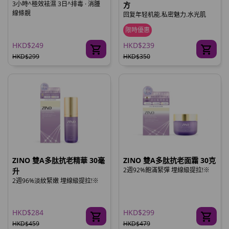
3小時^極效袪濕 3日^排毒 · 消腫
方
線條靚
回复年轻机能.私密魅力.水光肌
限時優惠
HKD$249
HKD$239
HKD$299
HKD$350
ZINO 雙A多肽抗老精華 30毫
ZINO 雙A多肽抗老面霜 30克
2週92%飽滿緊彈 埋線級提拉!※
升
2週96%淡紋緊嫩 埋線級提拉!※
HKD$284
HKD$299
HKD$459
HKD$479