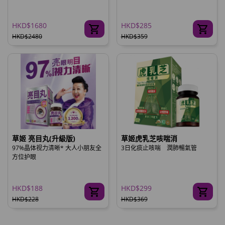
HKD$1680
HKD$285
HKD$2480
HKD$359
草姬 亮目丸(升級版)
草姬虎乳芝咳喘消
97%晶体视力清晰* 大人小朋友全
3日化痰止咳喘 潤肺暢氣管
方位护眼
HKD$188
HKD$299
HKD$228
HKD$369