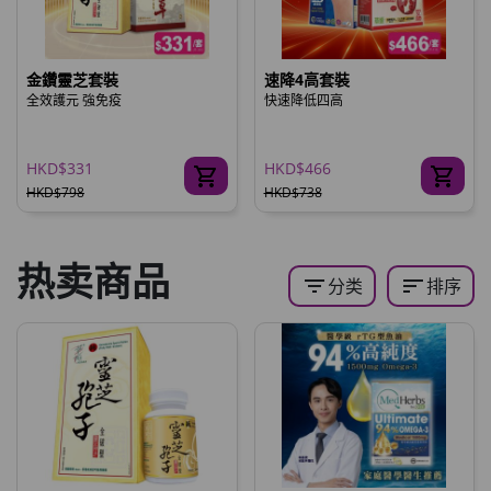
金鑽靈芝套裝
速降4高套裝
全效護元 強免疫
快速降低四高
HKD$331
HKD$466
HKD$798
HKD$738
热卖商品
filter_list
sort
分类
排序