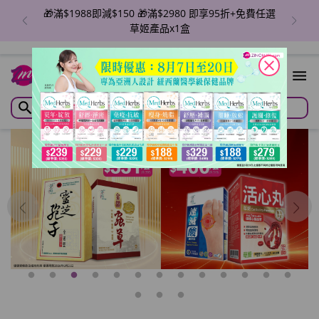
🎁滿$1988即減$150 🎁滿$2980 即享95折+免費任選
草姬產品x1盒
close