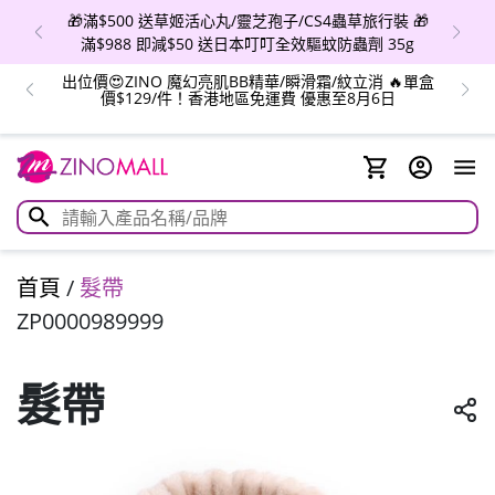
🎁滿$500 送草姬活心丸/靈芝孢子/CS4蟲草旅行裝 🎁
滿$988 即減$50 送日本叮叮全效驅蚊防蟲劑 35g
出位價😍ZINO 魔幻亮肌BB精華/瞬滑霜/紋立消 🔥單盒
價$129/件！香港地區免運費 優惠至8月6日
首頁
/
髮帶
ZP0000989999
髮帶