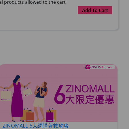
 products allowed to the cart
Add To Cart
 products allowed to the cart
Add To Cart
 products allowed to the cart
Add To Cart
Energie Super Power 5:1 (到期日2028年1月)
 products allowed to the cart
Add To Cart
ZINOMALL 6大網購著數攻略