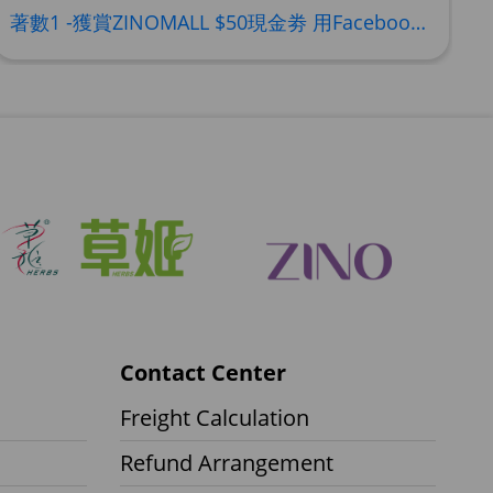
50ml (2027年4月)
著數1 -獲賞ZINOMALL $50現金劵 用Facebook或Email 成功登記做ZINOMALL網購會員，$50現金劵會自動加入閣下ZINOMALL的賬戶，單次購物滿$350，網上付款時即可使用$50優惠劵，只可使用一次。 著數2- 新會員購物滿$680(折實)即減$80, 再送豐富迎新禮物 【迎新禮物優惠劵】會自動加入閣下ZINOMALL的賬戶，新會員單次購物滿$680(折實)，網上付款時使用優惠劵，即減$80及送神秘迎新禮物。 著數3- 新會員購物滿$1088(折實)即減$150, 再送
 products allowed to the cart
Add To Cart
水份防曬霜 50ml (到期日2027年2月)
 products allowed to the cart
Add To Cart
Contact Center
Freight Calculation
Refund Arrangement