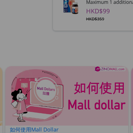
Maximum 1 additional
HKD$99
HKD$359
草姬益菌の白潤
Maximum 1 additional
HKD$99
HERBS U-TIGHT
Maximum 1 additional
HKD$169
HKD$369
Maximum 1 additional
HKD$169
HKD$449
如何使用Mall Dollar