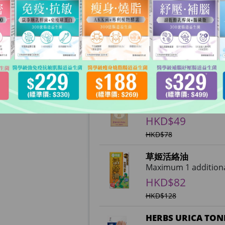
Quantity
Add to cart
Additional products 
草姬萬花油
Maximum 1 additional
HKD$49
HKD$78
草姬活絡油
Maximum 1 additional
HKD$82
HKD$128
HERBS URICA TON