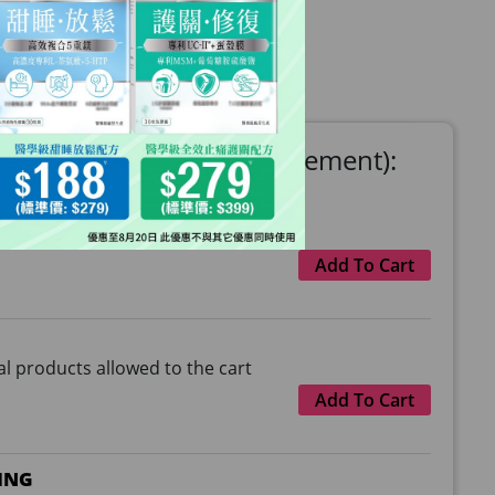
(Minimum purchase requirement):
 products allowed to the cart
Add To Cart
 products allowed to the cart
Add To Cart
ING