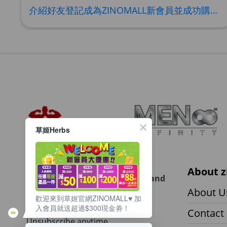
介紹好友登記成為ZINOMALL新會員並成功購物，您即可獲得$50Mall Dollar現金回贈，你的好友亦可同時獲得$50Mall Dollar現金回贈。 **舊會員必須完成首張訂單才可開通邀請好友獎賞計劃** 1. 舊會員可於 我的帳戶>>>邀請好友獎賞 中找到 好友推薦碼 (紅圈位置) 2. 會員可複製好友推薦碼並透過 Whatsapp / Facebook / Email分享給自己好友。推薦好友次數不限，介紹愈多新朋友，可獲得愈多Mall Dollar現金回贈。 3. 好友
草姬Herbs
Want to get updated on all our
About z
latest products, deals, events, and
promotions?
About U
歡迎來到草姬官網ZINOMALL♥️ 加
入會員就送超過$300現金劵！
Sign up to our email newsletter.
Contact
Unsubscribe anytime.