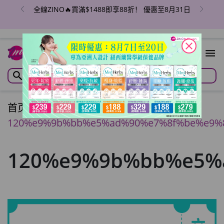
全線ZINO🔥買滿$1488即享88折！ 優惠至8月31日
close
首页
/
120%e9%9b%bb%e5%ad%90%e7%8f%be%e9%
120%e9%9b%bb%e5%