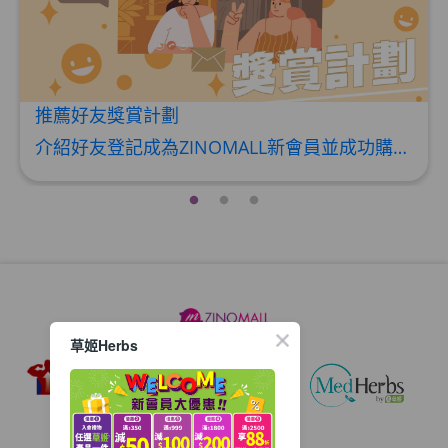
男補精力丸5:1 (到期日2028年1月)
此商品最多可加购1件
HKD$169
加入购物车
HKD$449
推薦好友獎賞計劃
理膚泉 無香大哥大防曬 50ml (2027年4
介紹好友登記成為ZINOMALL新會員並成功購物，您即可獲得$50Mall Dollar現金回贈，你的好友亦可同時獲得$50Mall Dollar現金回贈。 **舊會員必須完成首張訂單才可開通邀請好友獎賞計劃** 1. 舊會員可於 我的帳戶>>>邀請好友獎賞 中找到 好友推薦碼 (紅圈位置) 2. 會員可複製好友推薦碼並透過 Whatsapp / Facebook / Email分享給自己好友。推薦好友次數不限，介紹愈多新朋友，可獲得愈多Mall Dollar現金回贈。 3. 好友
月)
此商品最多可加购1件
HKD$88
加入购物车
HKD$145
Round Lab 白樺樹水份防曬霜 50ml
(到期日2027年2月)
此商品最多可加购1件
HKD$85
加入购物车
草姬Herbs
HKD$145