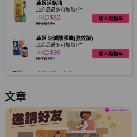
草姬活絡油
此商品最多可加购1件
HKD$82
加入购物车
HKD$128
草姬 速滅酸膠囊(強效版)
此商品最多可加购1件
HKD$99
加入购物车
HKD$359
草姬益菌の白潤
此商品最多可加购1件
HKD$99
加入购物车
文章
草姬 調經緊緻寶
此商品最多可加购1件
HKD$169
加入购物车
HKD$369