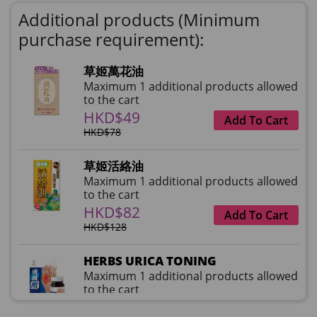
Additional products (Minimum
purchase requirement):
草姬萬花油
Maximum 1 additional products allowed
to the cart
HKD$49
Add To Cart
HKD$78
草姬活絡油
Maximum 1 additional products allowed
to the cart
HKD$82
Add To Cart
HKD$128
HERBS URICA TONING
Maximum 1 additional products allowed
to the cart
HKD$99
Add To Cart