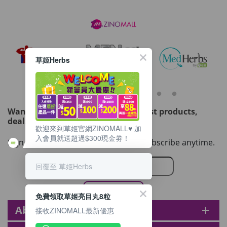
月)
Maximum 1 additional products allowed
to the cart
HKD$88
Add To Cart
HKD$145
草姬Herbs
Round Lab 白樺樹水份防曬霜 50ml
(到期日2027年2月)
Maximum 1 additional products allowed
to the cart
Want to get updated on all our latest products,
HKD$85
Add To Cart
deals, events, and promotions?
HKD$145
歡迎來到草姬官網ZINOMALL♥️ 加
入會員就送超過$300現金劵！
Sign up to our email newsletter. Unsubscribe anytime.
回覆至 草姬Herbs
免費領取草姬亮目丸8粒
About zinomall
add
接收ZINOMALL最新優惠