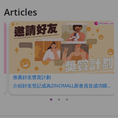
HKD$359
Articles
草姬益菌の白潤
Maximum 1 additional products allowed
to the cart
HKD$99
Add To Cart
HERBS U-TIGHT
Maximum 1 additional products allowed
to the cart
HKD$169
Add To Cart
HKD$369
推薦好友獎賞計劃
Energie Super Power 5:1 (到期日
介紹好友登記成為ZINOMALL新會員並成功購物，您即可獲得$50Mall Dollar現金回贈，你的好友亦可同時獲得$50Mall Dollar現金回贈。 **舊會員必須完成首張訂單才可開通邀請好友獎賞計劃** 1. 舊會員可於 我的帳戶>>>邀請好友獎賞 中找到 好友推薦碼 (紅圈位置) 2. 會員可複製好友推薦碼並透過 Whatsapp / Facebook / Email分享給自己好友。推薦好友次數不限，介紹愈多新朋友，可獲得愈多Mall Dollar現金回贈。 3. 好友
2028年1月)
Maximum 1 additional products allowed
to the cart
HKD$169
Add To Cart
HKD$449
理膚泉 無香大哥大防曬 50ml (2027年4