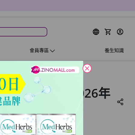
會員專區
養生知識
close
劵(使用優惠期2026年
日)NMN