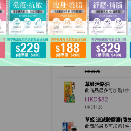
数量
加入购物车
加购产品 (购物满额限定)
草姬萬花油
此商品最多可加购1件
HKD$49
HKD$78
草姬活絡油
此商品最多可加购1件
HKD$82
HKD$128
草姬 速滅酸膠囊(強效
此商品最多可加购1件