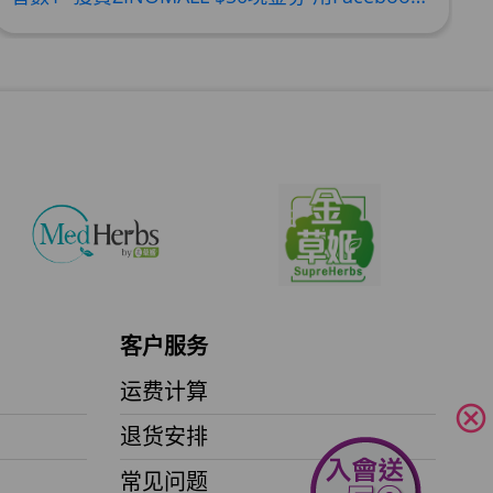
加入购物车
水份防曬霜 50ml (到期日2027年2月)
加入购物车
客户服务
运费计算
cancel
退货安排
常见问题