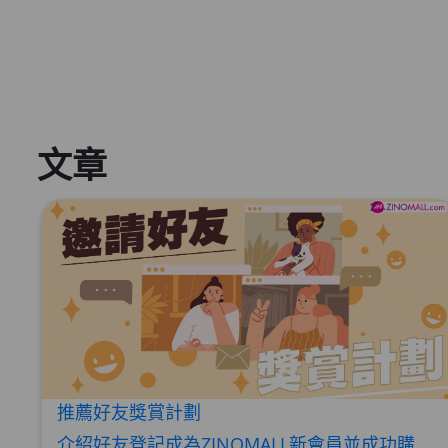
文章
推薦好友獎賞計劃
介紹好友登記成為ZINOMALL新會員並成功購物，您即可獲得$50Mall Dollar現金回贈，你的好友亦可同時獲得$50Mall Dollar現金回贈。 **舊會員必須完成首張訂單才可開通邀請好友獎賞計劃** 1. 舊會員可於 我的帳戶>>>邀請好友獎賞 中找到 好友推薦碼 (紅圈位置) 2. 會員可複製好友推薦碼並透過 Whatsapp / Facebook / Email分享給自己好友。推薦好友次數不限，介紹愈多新朋友，可獲得愈多Mall Dollar現金回贈。 3. 好友