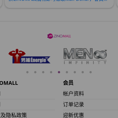
此商品最多可加购1件
HKD$88
HKD$145
Round Lab 白樺樹
此商品最多可加购1件
HKD$85
HKD$145
OMALL
会员
們
帐户资料
们
订单记录
款及隐私政策
迎新优惠