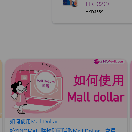
HKD$99
HKD$359
草姬益菌の白潤
此商品最多可加购1件
HKD$99
草姬 調經緊緻寶
此商品最多可加购1件
HKD$169
HKD$369
男補精力丸5
此商品最多可加购1件
HKD$169
HKD$449
如何使用Mall Dollar
理膚泉 無香大哥大防曬 
於ZINOMALL購物即可賺取Mall Dollar，會員每次購物折實後每滿HK$100，即可賺取$5 Mall Dollar回贈。Mall Dollar 將會於訂單派送成功後7-14個工作天內自動加至客人户口。下次購物時，每 $1 Mall Dollar 即可當 HK$1 使用。 Step 1 請輸入電郵及密碼後按【登入】或直接連結Facebook 登入 Step 2 挑選合適貨品後，輸入購買數量，然後按【加入購物車】 Step 3 按一下右上角的購物車圖案 ,