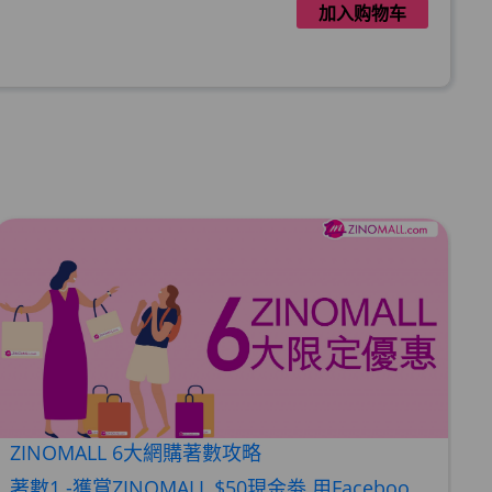
加入购物车
加入购物车
加入购物车
:1 (到期日2028年1月)
加入购物车
ZINOMALL 6大網購著數攻略
50ml (2027年4月)
著數1 -獲賞ZINOMALL $50現金劵 用Facebook或Email 成功登記做ZINOMALL網購會員，$50現金劵會自動加入閣下ZINOMALL的賬戶，單次購物滿$350，網上付款時即可使用$50優惠劵，只可使用一次。 著數2- 新會員購物滿$680(折實)即減$80, 再送豐富迎新禮物 【迎新禮物優惠劵】會自動加入閣下ZINOMALL的賬戶，新會員單次購物滿$680(折實)，網上付款時使用優惠劵，即減$80及送神秘迎新禮物。 著數3- 新會員購物滿$1088(折實)即減$150, 再送