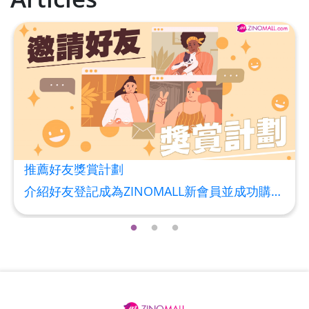
草姬益菌の白潤
Maximum 1 additional products allowed
to the cart
HKD$99
Add To Cart
HERBS U-TIGHT
Maximum 1 additional products allowed
to the cart
HKD$169
Add To Cart
HKD$369
推薦好友獎賞計劃
Energie Super Power 5:1 (到期日
介紹好友登記成為ZINOMALL新會員並成功購物，您即可獲得$50Mall Dollar現金回贈，你的好友亦可同時獲得$50Mall Dollar現金回贈。 **舊會員必須完成首張訂單才可開通邀請好友獎賞計劃** 1. 舊會員可於 我的帳戶>>>邀請好友獎賞 中找到 好友推薦碼 (紅圈位置) 2. 會員可複製好友推薦碼並透過 Whatsapp / Facebook / Email分享給自己好友。推薦好友次數不限，介紹愈多新朋友，可獲得愈多Mall Dollar現金回贈。 3. 好友
2028年1月)
Maximum 1 additional products allowed
to the cart
HKD$169
Add To Cart
HKD$449
理膚泉 無香大哥大防曬 50ml (2027年4
月)
Maximum 1 additional products allowed