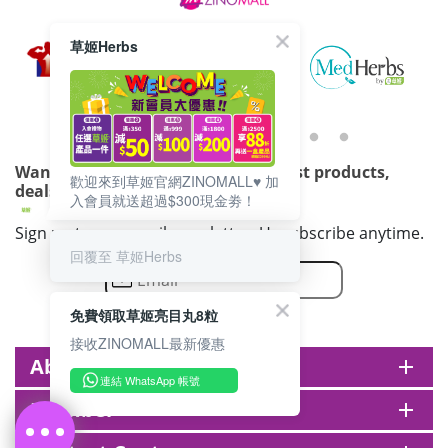
to the cart
HKD$88
Add To Cart
草姬Herbs
HKD$145
Round Lab 白樺樹水份防曬霜 50ml
(到期日2027年2月)
Maximum 1 additional products allowed
to the cart
Want to get updated on all our latest products,
HKD$85
歡迎來到草姬官網ZINOMALL♥️ 加
Add To Cart
deals, events, and promotions?
入會員就送超過$300現金劵！
HKD$145
Sign up to our email newsletter. Unsubscribe anytime.
回覆至 草姬Herbs
免費領取草姬亮目丸8粒
接收ZINOMALL最新優惠
About zinomall
add
連結 WhatsApp 帳號
Member
add