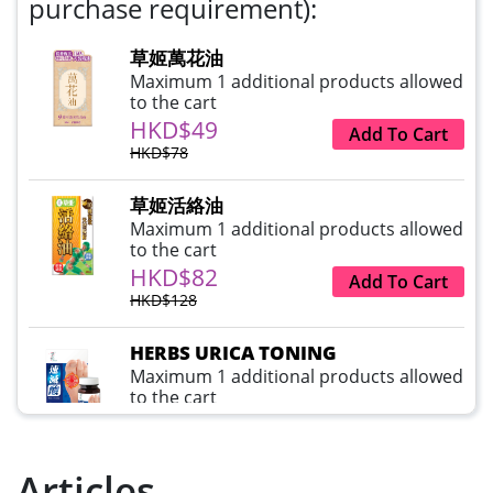
purchase requirement):
草姬萬花油
Maximum 1 additional products allowed
to the cart
HKD$49
Add To Cart
HKD$78
草姬活絡油
Maximum 1 additional products allowed
to the cart
HKD$82
Add To Cart
HKD$128
HERBS URICA TONING
Maximum 1 additional products allowed
to the cart
HKD$99
Add To Cart
HKD$359
Articles