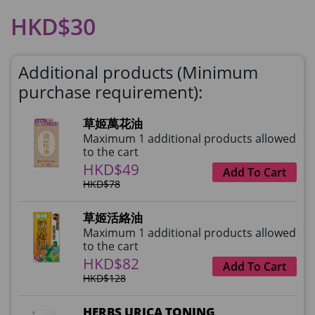
HKD$30
Additional products (Minimum
purchase requirement):
草姬萬花油
Maximum 1 additional products allowed
to the cart
HKD$49
Add To Cart
HKD$78
草姬活絡油
Maximum 1 additional products allowed
to the cart
HKD$82
Add To Cart
HKD$128
HERBS URICA TONING