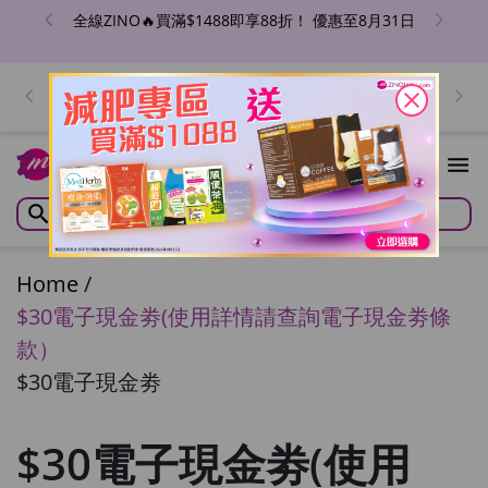
全線ZINO🔥買滿$1488即享88折！ 優惠至8月31日
週四會員日🤑全場免運(香港地區) 滿💰$500即送尚品蟲
草花雪耳淮山湯包 滿💰$1000加送尚品姬松茸茶樹菇螺
close
片湯包
Home
/
$30電子現金劵(使用詳情請查詢電子現金劵條
款）
$30電子現金劵
$30電子現金劵(使用