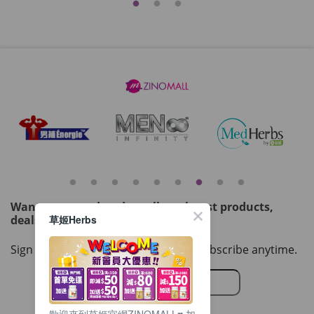
HKD$169
Add To Cart
HKD$449
理膚泉 無香大哥大防曬 50ml (2027年4
月)
Maximum 1 additional products allowed
to the cart
HKD$88
Add To Cart
HKD$145
Round Lab 白樺樹水份防曬霜 50ml
(到期日2027年2月)
Maximum 1 additional products allowed
to the cart
Want to get updated on all our latest products,
HKD$85
Add To Cart
deals, events, and promotions?
草姬Herbs
HKD$145
Sign up to our email newsletter. Unsubscribe anytime.