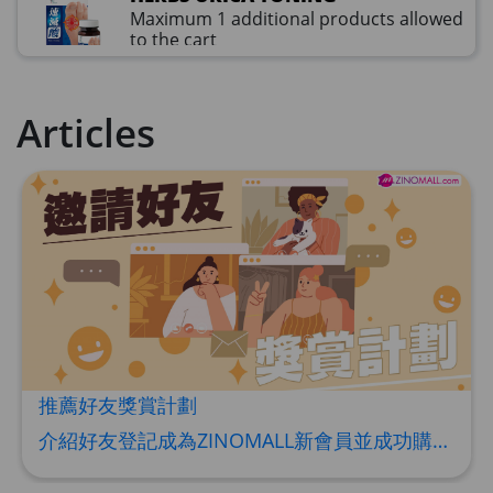
Maximum 1 additional products allowed
to the cart
HKD$99
Add To Cart
HKD$359
Articles
草姬益菌の白潤
Maximum 1 additional products allowed
to the cart
HKD$99
Add To Cart
HERBS U-TIGHT
Maximum 1 additional products allowed
to the cart
HKD$169
Add To Cart
HKD$369
推薦好友獎賞計劃
Energie Super Power 5:1 (到期日
介紹好友登記成為ZINOMALL新會員並成功購物，您即可獲得$50Mall Dollar現金回贈，你的好友亦可同時獲得$50Mall Dollar現金回贈。 **舊會員必須完成首張訂單才可開通邀請好友獎賞計劃** 1. 舊會員可於 我的帳戶>>>邀請好友獎賞 中找到 好友推薦碼 (紅圈位置) 2. 會員可複製好友推薦碼並透過 Whatsapp / Facebook / Email分享給自己好友。推薦好友次數不限，介紹愈多新朋友，可獲得愈多Mall Dollar現金回贈。 3. 好友
2028年1月)
Maximum 1 additional products allowed
to the cart