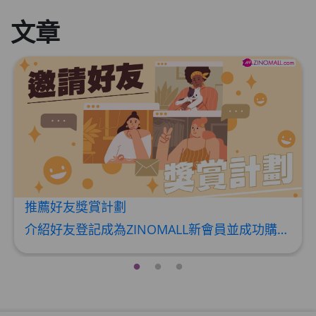
HKD$99
加入购物车
文章
草姬 調經緊緻寶
此商品最多可加购1件
HKD$169
加入购物车
HKD$369
男補精力丸5:1 (到期日2028年1月)
此商品最多可加购1件
HKD$169
加入购物车
HKD$449
推薦好友獎賞計劃
理膚泉 無香大哥大防曬 50ml (2027年4
介紹好友登記成為ZINOMALL新會員並成功購物，您即可獲得$50Mall Dollar現金回贈，你的好友亦可同時獲得$50Mall Dollar現金回贈。 **舊會員必須完成首張訂單才可開通邀請好友獎賞計劃** 1. 舊會員可於 我的帳戶>>>邀請好友獎賞 中找到 好友推薦碼 (紅圈位置) 2. 會員可複製好友推薦碼並透過 Whatsapp / Facebook / Email分享給自己好友。推薦好友次數不限，介紹愈多新朋友，可獲得愈多Mall Dollar現金回贈。 3. 好友
月)
此商品最多可加购1件
HKD$88
加入购物车
HKD$145
Round Lab 白樺樹水份防曬霜 50ml