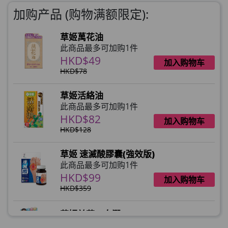
加购产品 (购物满额限定):
草姬萬花油
此商品最多可加购1件
HKD$49
加入购物车
HKD$78
草姬活絡油
此商品最多可加购1件
HKD$82
加入购物车
HKD$128
草姬 速滅酸膠囊(強效版)
此商品最多可加购1件
HKD$99
加入购物车
HKD$359
草姬益菌の白潤
此商品最多可加购1件