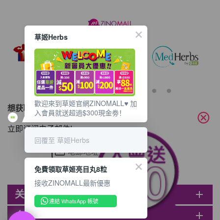
(到期日2027年2月)
此商品最多可加购1件
HKD$85
加入购物车
草姬Herbs
HKD$145
歡迎來到草姬官網ZINOMALL♥️ 加
想获取最新的优惠资讯？
入會員就送超過$300現金劵！
cancel
立即订阅电子邮件!
回覆至 草姬Herbs
免費領取草姬亮目丸8粒
接收ZINOMALL最新優惠
关于ZINOMALL
add
連結 WhatsApp 帳號
会员
add