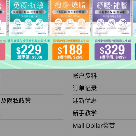
OMALL
会员
們
帐户资料
们
订单记录
款及隐私政策
迎新优惠
款
新手教学
作
Mall Dollar奖赏