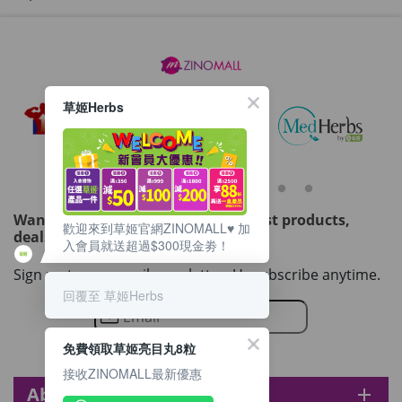
草姬Herbs
Want to get updated on all our latest products,
歡迎來到草姬官網ZINOMALL♥️ 加
deals, events, and promotions?
入會員就送超過$300現金劵！
Sign up to our email newsletter. Unsubscribe anytime.
回覆至 草姬Herbs
免費領取草姬亮目丸8粒
接收ZINOMALL最新優惠
About zinomall
add