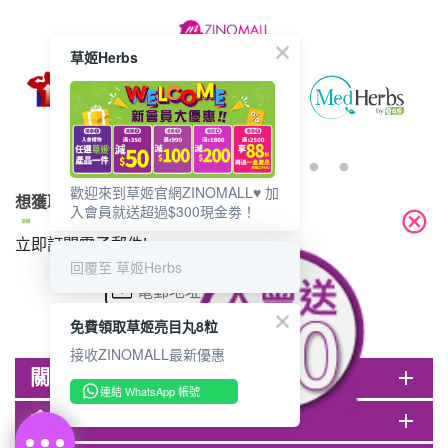
此商品最多可加購1件
HKD$85
加入購物車
草姬Herbs
HKD$145
歡迎來到草姬官網ZINOMALL♥️ 加
想獲取最新的優惠資訊？
入會員就送超過$300現金劵！
cancel
立即訂閱電子郵件!
回覆至 草姬Herbs
免費領取草姬亮目丸8粒
接收ZINOMALL最新優惠
關於ZINOMALL
add
連結 WhatsApp 帳號
會員
add