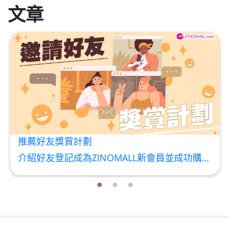
HKD$99
加入購物車
文章
草姬 調經緊緻寶(27年2月到期)
此商品最多可加購1件
HKD$169
加入購物車
HKD$369
男補精力丸5:1 (到期日2028年1月)
此商品最多可加購1件
HKD$169
加入購物車
HKD$449
推薦好友獎賞計劃
理膚泉 無香大哥大防曬 50ml (2027年4
介紹好友登記成為ZINOMALL新會員並成功購物，您即可獲得$50Mall Dollar現金回贈，你的好友亦可同時獲得$50Mall Dollar現金回贈。 **舊會員必須完成首張訂單才可開通邀請好友獎賞計劃** 1. 舊會員可於 我的帳戶>>>邀請好友獎賞 中找到 好友推薦碼 (紅圈位置) 2. 會員可複製好友推薦碼並透過 Whatsapp / Facebook / Email分享給自己好友。推薦好友次數不限，介紹愈多新朋友，可獲得愈多Mall Dollar現金回贈。 3. 好友
月)
此商品最多可加購1件
HKD$88
加入購物車
HKD$145
Round Lab 白樺樹水份防曬霜 50ml
(到期日2027年2月)