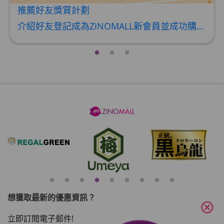
推薦好友獎賞計劃
介紹好友登記成為ZINOMALL新會員並成功購物，您即可獲得$50Mall Dollar現金回贈，你的好友亦可同時獲得$50Mall Dollar現金回贈。 **舊會員必須完成首張訂單才可開通邀請好友獎賞計劃** 1. 舊會員可於 我的帳戶>>>邀請好友獎賞 中找到 好友推薦碼 (紅圈位置) 2. 會員可複製好友推薦碼並透過 Whatsapp / Facebook / Email分享給自己好友。推薦好友次數不限，介紹愈多新朋友，可獲得愈多Mall Dollar現金回贈。 3. 好友
想獲取最新的優惠資訊？
cancel
立即訂閱電子郵件!