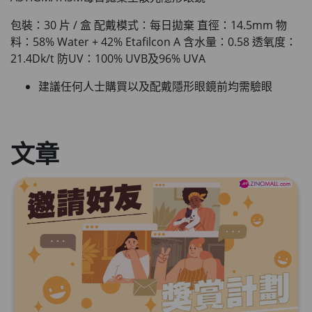
包裝：30 片 / 盒 配戴模式：每日拋棄 直徑：14.5mm 物
Round Lab 白樺樹水份防曬霜 50ml
料：58% Water + 42% Etafilcon A 含水量：0.58 透氧度：
(到期日2027年2月)
21.4Dk/t 防UV：100% UVB及96% UVA
此商品最多可加購1件
HKD$85
加入購物車
建議任何人士購買以及配戴隱形眼鏡前均需驗眼
HKD$145
文章