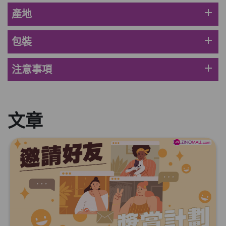
HKD$369
add
產地
男補精力丸5:1 (到期日2028年1月)
add
包裝
此商品最多可加購1件
HKD$169
加入購物車
HKD$449
add
注意事項
理膚泉 無香大哥大防曬 50ml (2027年4
月)
此商品最多可加購1件
文章
HKD$88
加入購物車
HKD$145
Round Lab 白樺樹水份防曬霜 50ml
(到期日2027年2月)
此商品最多可加購1件
HKD$85
加入購物車
HKD$145