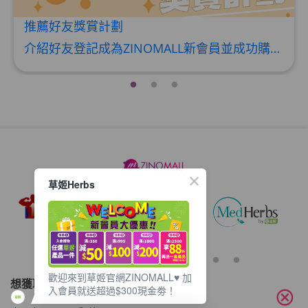
推薦好友獎賞計劃
介紹好友登記成為ZINOMALL新會員並成功購物，您即可獲得$50Mall Dollar現金回贈，你的好友亦可同時獲得$50Mall Dollar現金回贈。 **舊會員必須完成首張訂單才可開通邀請好友獎賞計劃** 1. 舊會員可於 我的帳戶>>>邀請好友獎賞 中找到 好友推薦碼 (紅圈位置) 2. 會員可複製好友推薦碼並透過 Whatsapp / Facebook / Email分享給自己好友。推薦好友次數不限，介紹愈多新朋友，可獲得愈多Mall Dollar現金回贈。 3. 好友
草姬Herbs
歡迎來到草姬官網ZINOMALL♥️ 加
想獲取最新的優惠資訊？
入會員就送超過$300現金劵！
cancel