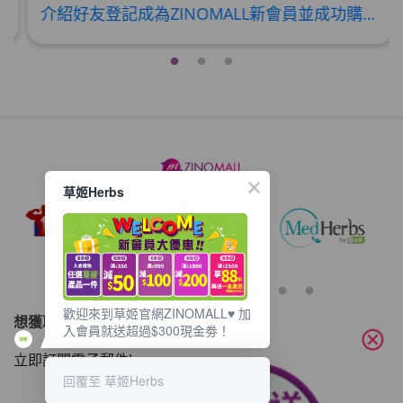
介紹好友登記成為ZINOMALL新會員並成功購物，您即可獲得$50Mall Dollar現金回贈，你的好友亦可同時獲得$50Mall Dollar現金回贈。 **舊會員必須完成首張訂單才可開通邀請好友獎賞計劃** 1. 舊會員可於 我的帳戶>>>邀請好友獎賞 中找到 好友推薦碼 (紅圈位置) 2. 會員可複製好友推薦碼並透過 Whatsapp / Facebook / Email分享給自己好友。推薦好友次數不限，介紹愈多新朋友，可獲得愈多Mall Dollar現金回贈。 3. 好友
草姬Herbs
歡迎來到草姬官網ZINOMALL♥️ 加
想獲取最新的優惠資訊？
入會員就送超過$300現金劵！
cancel
立即訂閱電子郵件!
回覆至 草姬Herbs