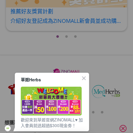
推薦好友獎賞計劃
介紹好友登記成為ZINOMALL新會員並成功購物，您即可獲得$50Mall Dollar現金回贈，你的好友亦可同時獲得$50Mall Dollar現金回贈。 **舊會員必須完成首張訂單才可開通邀請好友獎賞計劃** 1. 舊會員可於 我的帳戶>>>邀請好友獎賞 中找到 好友推薦碼 (紅圈位置) 2. 會員可複製好友推薦碼並透過 Whatsapp / Facebook / Email分享給自己好友。推薦好友次數不限，介紹愈多新朋友，可獲得愈多Mall Dollar現金回贈。 3. 好友
草姬Herbs
歡迎來到草姬官網ZINOMALL♥️ 加
想獲取最新的優惠資訊？
入會員就送超過$300現金劵！
cancel