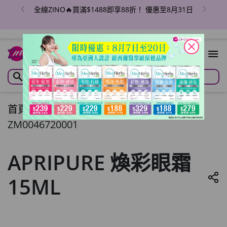
全線ZINO🔥買滿$1488即享88折！ 優惠至8月31日
close
首頁
/
APRIPURE 煥彩眼霜 15ML
ZM0046720001
APRIPURE 煥彩眼霜
15ML