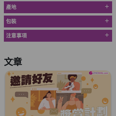
HKD$369
add
產地
男補精力丸5:1 (到期日2028年1月)
add
包裝
此商品最多可加購1件
HKD$169
加入購物車
HKD$449
add
注意事項
理膚泉 無香大哥大防曬 50ml (2027年4
月)
此商品最多可加購1件
文章
HKD$88
加入購物車
HKD$145
Round Lab 白樺樹水份防曬霜 50ml
(到期日2027年2月)
此商品最多可加購1件
HKD$85
加入購物車
HKD$145