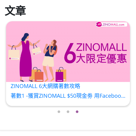
HKD$99
加入购物车
文章
草姬 調經緊緻寶
此商品最多可加购1件
HKD$169
加入购物车
HKD$369
男補精力丸5:1 (到期日2028年1月)
此商品最多可加购1件
HKD$169
加入购物车
HKD$449
ZINOMALL 6大網購著數攻略
理膚泉 無香大哥大防曬 50ml (2027年4
著數1 -獲賞ZINOMALL $50現金劵 用Facebook或Email 成功登記做ZINOMALL網購會員，$50現金劵會自動加入閣下ZINOMALL的賬戶，單次購物滿$350，網上付款時即可使用$50優惠劵，只可使用一次。 著數2- 新會員購物滿$680(折實)即減$80, 再送豐富迎新禮物 【迎新禮物優惠劵】會自動加入閣下ZINOMALL的賬戶，新會員單次購物滿$680(折實)，網上付款時使用優惠劵，即減$80及送神秘迎新禮物。 著數3- 新會員購物滿$1088(折實)即減$150, 再送
月)
此商品最多可加购1件
HKD$88
加入购物车
HKD$145
Round Lab 白樺樹水份防曬霜 50ml