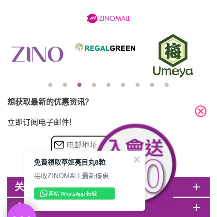
(到期日2027年2月)
此商品最多可加购1件
HKD$85
加入购物车
HKD$145
想获取最新的优惠资讯？
cancel
立即订阅电子邮件!
免費領取草姬亮目丸8粒
接收ZINOMALL最新優惠
关于ZINOMALL
add
連結 WhatsApp 帳號
会员
add