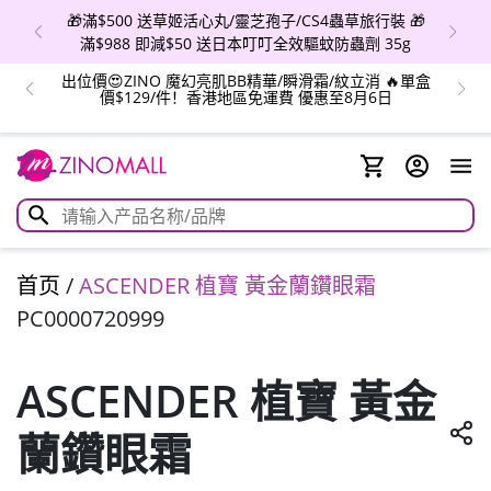
🎁滿$500 送草姬活心丸/靈芝孢子/CS4蟲草旅行裝 🎁
滿$988 即減$50 送日本叮叮全效驅蚊防蟲劑 35g
出位價😍ZINO 魔幻亮肌BB精華/瞬滑霜/紋立消 🔥單盒
價$129/件！香港地區免運費 優惠至8月6日
首页
/
ASCENDER 植寶 黃金蘭鑽眼霜
PC0000720999
ASCENDER 植寶 黃金
蘭鑽眼霜