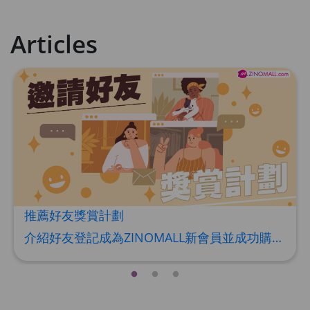
Articles
推薦好友獎賞計劃
介紹好友登記成為ZINOMALL新會員並成功購物，您即可獲得$50Mall Dollar現金回贈，你的好友亦可同時獲得$50Mall Dollar現金回贈。 **舊會員必須完成首張訂單才可開通邀請好友獎賞計劃** 1. 舊會員可於 我的帳戶>>>邀請好友獎賞 中找到 好友推薦碼 (紅圈位置) 2. 會員可複製好友推薦碼並透過 Whatsapp / Facebook / Email分享給自己好友。推薦好友次數不限，介紹愈多新朋友，可獲得愈多Mall Dollar現金回贈。 3. 好友