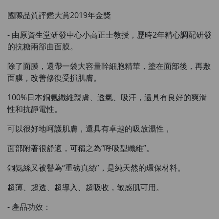
國際品質評鑑大賞2019年金獎
草姬益菌の白潤
Maximum 1 additional products allowed
- 由原資生堂研發中心小高正士教授，歷時2年精心調配研發
to the cart
的抗糖兩部曲面膜。
HKD$99
Add To Cart
除了面膜，還帶一袋大容量幹細胞精華，塗在面部後，再敷
HERBS U-TIGHT
面膜，改善修復受損肌膚。
Maximum 1 additional products allowed
to the cart
100%日本銅氨纖維親膚、透氣、吸汗，還具有良好的爽滑
HKD$169
性和抗靜電性。
Add To Cart
HKD$369
可以很好地呵護肌膚，還具有卓越的吸放濕性，
Energie Super Power 5:1 (到期日
面部附著很舒適，可稱之為“呼吸型纖維”。
2028年1月)
Maximum 1 additional products allowed
銅氨絲又被譽為“重磅真絲”，是純天然的環保材料。
to the cart
HKD$169
Add To Cart
超薄、超透、超導入、超吸收，敏感肌可用。
HKD$449
- 產品功效：
理膚泉 無香大哥大防曬 50ml (2027年4