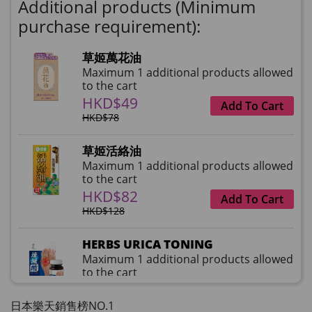
Additional products (Minimum
purchase requirement):
草姬萬花油
Maximum 1 additional products allowed
to the cart
HKD$49
Add To Cart
HKD$78
草姬活絡油
Maximum 1 additional products allowed
to the cart
HKD$82
Add To Cart
HKD$128
HERBS URICA TONING
Maximum 1 additional products allowed
to the cart
HKD$99
Add To Cart
HKD$359
日本樂天銷售榜NO.1