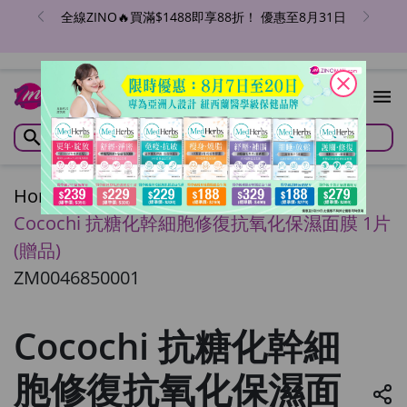
全線ZINO🔥買滿$1488即享88折！ 優惠至8月31日
close
Home
/
Cocochi 抗糖化幹細胞修復抗氧化保濕面膜 1片
(贈品)
ZM0046850001
Cocochi 抗糖化幹細
胞修復抗氧化保濕面