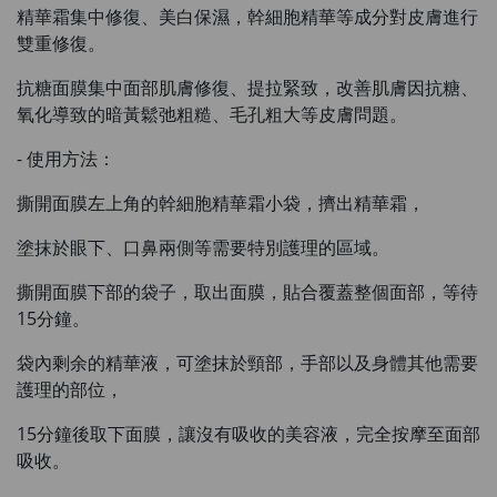
月)
精華霜集中修復、美白保濕，幹細胞精華等成分對皮膚進行
Maximum 1 additional products allowed
雙重修復。
to the cart
HKD$88
Add To Cart
抗糖面膜集中面部肌膚修復、提拉緊致，改善肌膚因抗糖、
HKD$145
氧化導致的暗黃鬆弛粗糙、毛孔粗大等皮膚問題。
Round Lab 白樺樹水份防曬霜 50ml
- 使用方法：
(到期日2027年2月)
Maximum 1 additional products allowed
撕開面膜左上角的幹細胞精華霜小袋，擠出精華霜，
to the cart
HKD$85
Add To Cart
塗抹於眼下、口鼻兩側等需要特別護理的區域。
HKD$145
撕開面膜下部的袋子，取出面膜，貼合覆蓋整個面部，等待
15分鐘。
袋內剩余的精華液，可塗抹於頸部，手部以及身體其他需要
護理的部位，
15分鐘後取下面膜，讓沒有吸收的美容液，完全按摩至面部
吸收。