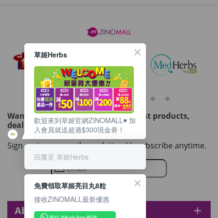
草姬Herbs
Want to get updated on all our latest products,
歡迎來到草姬官網ZINOMALL♥️ 加
deals, events, and promotions?
入會員就送超過$300現金劵！
Sign up to our email newsletter. Unsubscribe anytime.
回覆至 草姬Herbs
免費領取草姬亮目丸8粒
接收ZINOMALL最新優惠
About zinomall
add
連結 WhatsApp 帳號