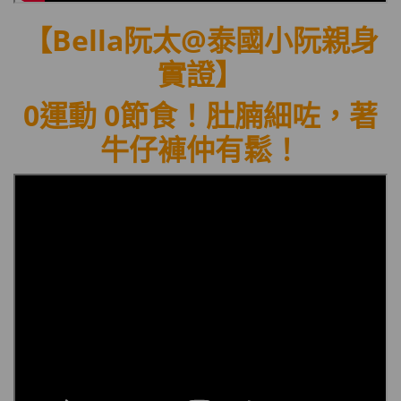
【Bella阮太@泰國小阮
親身
實證】
0運動 0節食！肚腩細咗，著
牛仔褲仲有鬆
！