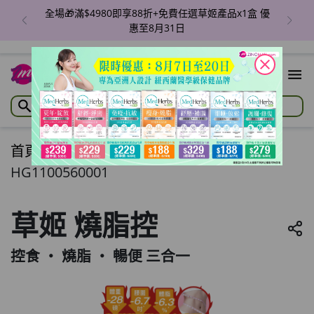
全場🎁滿$4980即享88折+免費任選草姬產品x1盒 優
惠至8月31日
close
首頁
/
草姬 燒脂控
HG1100560001
草姬 燒脂控
控食 ‧ 燒脂 ‧ 暢便 三合一