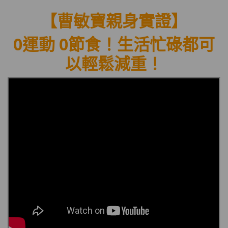
【曹敏寶
親身實證】
0運動 0節食！生活忙碌都可
以輕鬆減重
！