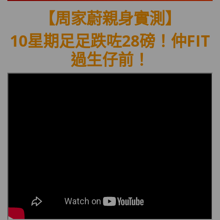
【周家蔚
親身實測】
10星期足足跌咗28磅！
仲FIT
過生仔前
！