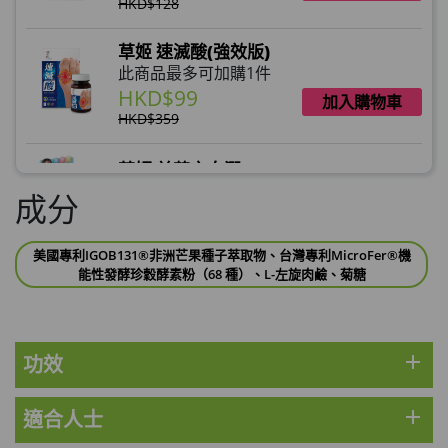
HKD$128
草姬 速滅酸(強效版)
此商品最多可加購1件
HKD$99
加入購物車
HKD$359
草姬 益菌之白潤
此商品最多可加購1件
成分
HKD$99
加入購物車
美國專利IGOB131®非洲芒果種子萃取物、台灣專利MicroFer®機
草姬 調經緊緻寶(27年2月到期)
能性發酵珍穀酵素粉（68 種）、L-左旋肉鹼、菊糖
此商品最多可加購1件
HKD$169
加入購物車
HKD$369
add
功效
男補精力丸5:1 (到期日2028年1月)
此商品最多可加購1件
add
適合人士
HKD$169
加入購物車