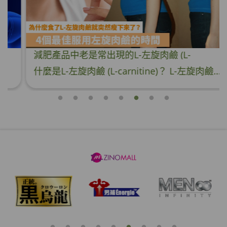
減肥產品中老是常出現的L-左旋肉鹼 (L-
carnitine)是什麼？為什麼食了L-左旋肉鹼就突
什麼是L-左旋肉鹼 (L-carnitine)？ L-左旋肉鹼屬於一種類胺基酸，在大部份的動物製品中均有L-左旋肉鹼，包括：紅肉以及乳製品食物等。其主要的功能是運送脂肪進入粒腺體進行能量代謝，促進脂肪的代謝過程，將脂肪轉化為能量。換言之，只要補充更多左旋肉鹼，就可以加快脂肪的代謝過程。 為什麼服用了L-左旋肉鹼可以瘦下來？ 1. 促進脂肪代謝 因為運動時可以使脂肪加速分解成脂肪酸，而肉鹼主要功能就是將脂肪酸送進線粒體裡氧化分解。補充L-左旋肉鹼可以加速脂肪酸分解。有研究指出，只要每天補充2,000
然瘦下來了？｜草姬 燒脂控