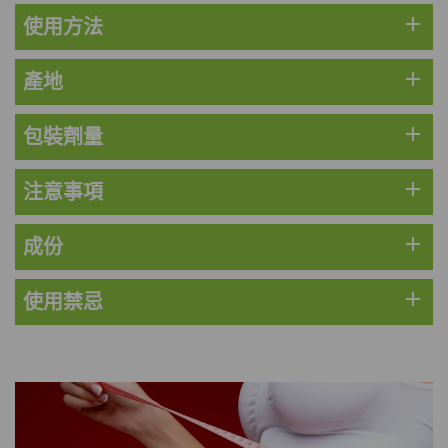
HKD$449
add
使用方法
理膚泉 無香大哥大防曬 50ml (2027年4
月)
add
產地
此商品最多可加購1件
HKD$88
加入購物車
add
包裝劑量
HKD$145
add
注意事項
Round Lab 白樺樹水份防曬霜 50ml
(到期日2027年2月)
此商品最多可加購1件
add
成份
HKD$85
加入購物車
HKD$145
add
使用禁忌