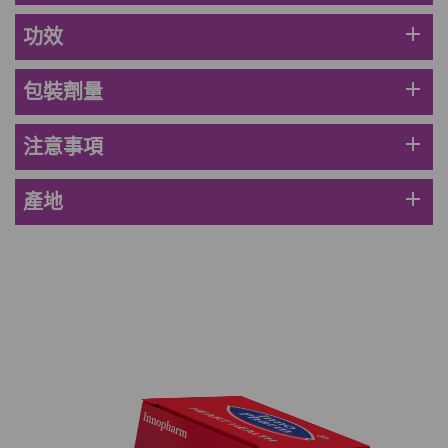
草姬 調經緊緻寶(27年2月到期)
此商品最多可加購1件
add
功效
HKD$169
加入購物車
HKD$369
add
包裝劑量
男補精力丸5:1 (到期日2028年1月)
add
注意事項
此商品最多可加購1件
HKD$169
加入購物車
HKD$449
add
產地
理膚泉 無香大哥大防曬 50ml (2027年4
月)
此商品最多可加購1件
HKD$88
加入購物車
HKD$145
Round Lab 白樺樹水份防曬霜 50ml
(到期日2027年2月)
此商品最多可加購1件