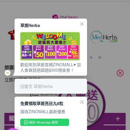
草姬Herbs
歡迎來到草姬官網ZINOMALL♥️ 加
想獲取最新的優惠資訊？
入會員就送超過$300現金劵！
cancel
立即訂閱電子郵件!
回覆至 草姬Herbs
免費領取草姬亮目丸8粒
接收ZINOMALL最新優惠
關於ZINOMALL
add
連結 WhatsApp 帳號