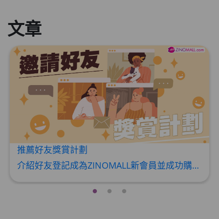
文章
推薦好友獎賞計劃
介紹好友登記成為ZINOMALL新會員並成功購物，您即可獲得$50Mall Dollar現金回贈，你的好友亦可同時獲得$50Mall Dollar現金回贈。 **舊會員必須完成首張訂單才可開通邀請好友獎賞計劃** 1. 舊會員可於 我的帳戶>>>邀請好友獎賞 中找到 好友推薦碼 (紅圈位置) 2. 會員可複製好友推薦碼並透過 Whatsapp / Facebook / Email分享給自己好友。推薦好友次數不限，介紹愈多新朋友，可獲得愈多Mall Dollar現金回贈。 3. 好友