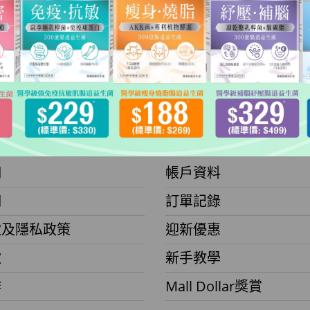
OMALL
會員
們
帳戶資料
們
訂單記錄
款及隱私政策
迎新優惠
款
新手教學
作
Mall Dollar獎賞