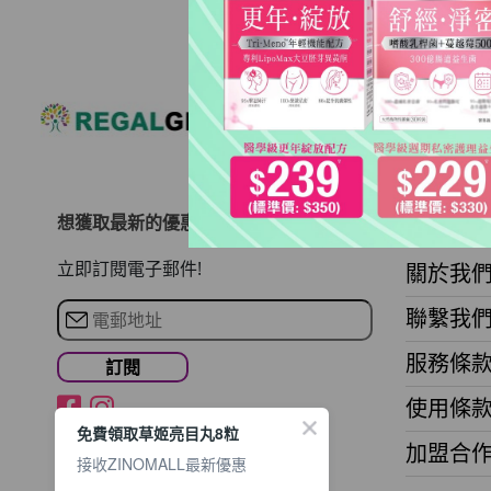
想獲取最新的優惠資訊？
關於ZIN
立即訂閱電子郵件!
關於我
聯繫我
服務條
使用條
免費領取草姬亮目丸8粒
加盟合
接收ZINOMALL最新優惠