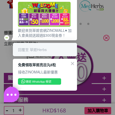
歡迎來到草姬官網ZINOMALL♥️ 加
想獲取最新的優惠資訊？
入會員就送超過$300現金劵！
cancel
立即訂閱電子郵件!
回覆至 草姬Herbs
免費領取草姬亮目丸8粒
接收ZINOMALL最新優惠
關於ZINOMALL
add
連結 WhatsApp 帳號
會員
add
客戶服務
add
@ ZINOMALL 2026. All rights reserved.
HKD$168
加入購物車