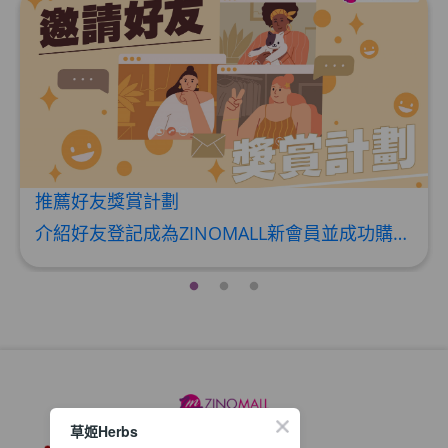
推薦好友獎賞計劃
介紹好友登記成為ZINOMALL新會員並成功購物，您即可獲得$50Mall Dollar現金回贈，你的好友亦可同時獲得$50Mall Dollar現金回贈。 **舊會員必須完成首張訂單才可開通邀請好友獎賞計劃** 1. 舊會員可於 我的帳戶>>>邀請好友獎賞 中找到 好友推薦碼 (紅圈位置) 2. 會員可複製好友推薦碼並透過 Whatsapp / Facebook / Email分享給自己好友。推薦好友次數不限，介紹愈多新朋友，可獲得愈多Mall Dollar現金回贈。 3. 好友
草姬Herbs