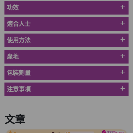
HKD$369
add
功效
男補精力丸5:1 (到期日2028年1月)
add
適合人士
此商品最多可加購1件
HKD$169
加入購物車
HKD$449
add
使用方法
理膚泉 無香大哥大防曬 50ml (2027年4
add
產地
月)
此商品最多可加購1件
add
包裝劑量
HKD$88
加入購物車
HKD$145
add
注意事項
Round Lab 白樺樹水份防曬霜 50ml
(到期日2027年2月)
此商品最多可加購1件
HKD$85
文章
加入購物車
HKD$145