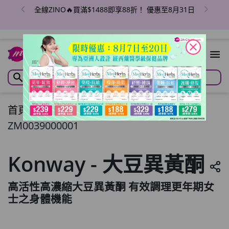
全線ZINO🔥買滿$1488即享88折！ 優惠至8月31日
close
首頁
/
Konway - 大豆異黃酮
ZM0039000001
Konway - 大豆異黃酮
高活性高濃縮大豆異黃酮 有效調理更年期女
士之身體機能