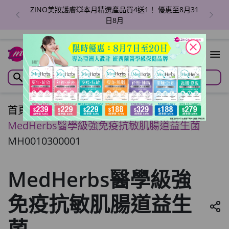
ZINO美妝護膚💥本月精選產品買4送1！ 優惠至8月31
日8月
close
首頁
/
MedHerbs醫學級強免疫抗敏肌腸道益生菌
MH0010300001
MedHerbs醫學級強
免疫抗敏肌腸道益生
菌