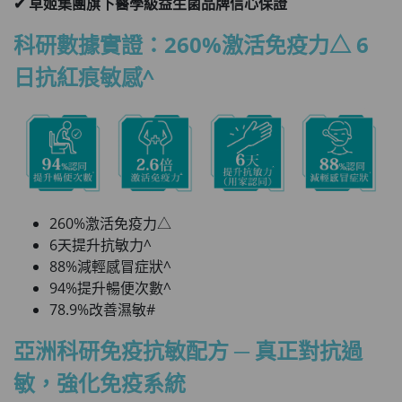
✔ 草姬集團旗下醫學級益生菌品牌信心保證
科研數據實證：260%激活免疫力△ 6
日抗紅痕敏感^
260%激活免疫力△
6天提升抗敏力^
88%減輕感冒症狀^
94%提升暢便次數^
78.9%改善濕敏#
亞洲科研免疫抗敏配方 ─ 真正對抗過
敏，強化免疫系統