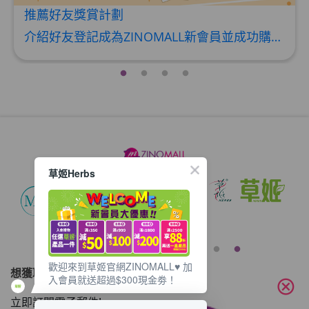
如何使用Mall Dollar
介紹好友登記成為ZINOMALL新會員並成功購物，您即可獲得$50Mall Dollar現金回贈，你的好友亦可同時獲得$50Mall Dollar現金回贈。 **舊會員必須完成首張訂單才可開通邀請好友獎賞計劃** 1. 舊會員可於 我的帳戶>>>邀請好友獎賞 中找到 好友推薦碼 (紅圈位置) 2. 會員可複製好友推薦碼並透過 Whatsapp / Facebook / Email分享給自己好友。推薦好友次數不限，介紹愈多新朋友，可獲得愈多Mall Dollar現金回贈。 3. 好友
草姬Herbs
歡迎來到草姬官網ZINOMALL♥️ 加
想獲取最新的優惠資訊？
入會員就送超過$300現金劵！
cancel
立即訂閱電子郵件!