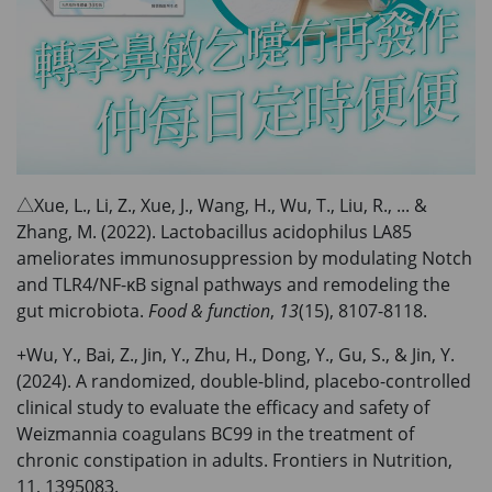
△Xue, L., Li, Z., Xue, J., Wang, H., Wu, T., Liu, R., ... &
Zhang, M. (2022). Lactobacillus acidophilus LA85
ameliorates immunosuppression by modulating Notch
and TLR4/NF-κB signal pathways and remodeling the
gut microbiota.
Food & function
,
13
(15), 8107-8118.
+Wu, Y., Bai, Z., Jin, Y., Zhu, H., Dong, Y., Gu, S., & Jin, Y.
(2024). A randomized, double-blind, placebo-controlled
clinical study to evaluate the efficacy and safety of
Weizmannia coagulans BC99 in the treatment of
chronic constipation in adults. Frontiers in Nutrition,
11, 1395083.