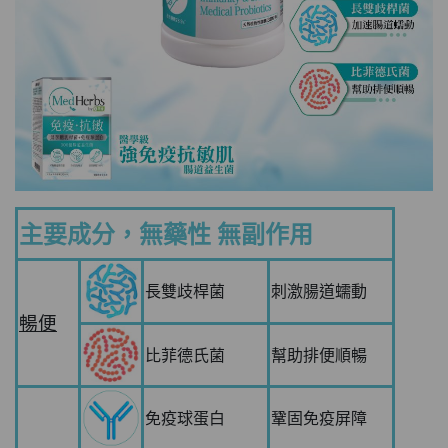
主要成分，無藥性 無副作用
長雙歧桿菌
刺激腸道蠕動
暢便
比菲德氏菌
幫助排便順暢
免疫球蛋白
鞏固免疫屏障