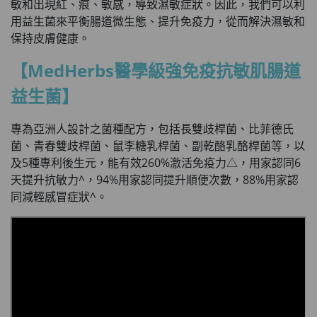
敏和出現紅、痕、敏感，導致濕敏症狀。因此，我們可以利
用益生菌來平衡腸道微生態、提升免疫力，從而解決濕敏和
保持皮膚健康。
【MedHerbs醫學級強免疫抗敏肌腸道
益生菌】
專為亞洲人設計之菌種配方，包括長雙歧桿菌、比菲德氏
菌、青春雙歧桿菌、鼠李糖乳桿菌、副乾酪乳酪桿菌等，以
及5種專利後生元，能有效260%激活免疫力△，用家認同6
天提升抗敏力^，94%用家認同提升順便次數，88%用家認
同減輕感冒症狀^。