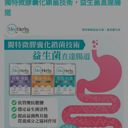
獨特微膠囊化鎖菌技術，益生菌直達腸
道