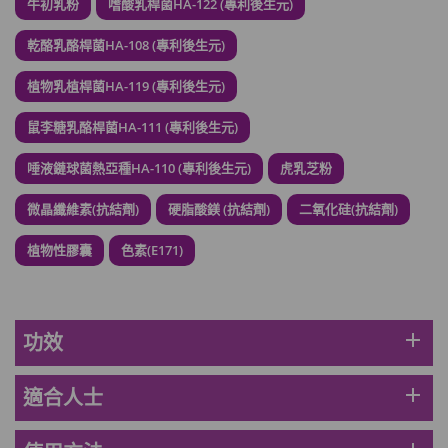
牛初乳粉
嗜酸乳桿菌HA-122 (專利後生元)
月)
此商品最多可加購1件
乾酪乳酪桿菌HA-108 (專利後生元)
HKD$88
加入購物車
植物乳植桿菌HA-119 (專利後生元)
HKD$145
鼠李糖乳酪桿菌HA-111 (專利後生元)
Round Lab 白樺樹水份防曬霜 50ml
(到期日2027年2月)
唾液鏈球菌熱亞種HA-110 (專利後生元)
虎乳芝粉
此商品最多可加購1件
HKD$85
微晶纖維素(抗結劑)
硬脂酸鎂 (抗結劑)
二氧化硅(抗結劑)
加入購物車
HKD$145
植物性膠囊
色素(E171)
add
功效
add
適合人士