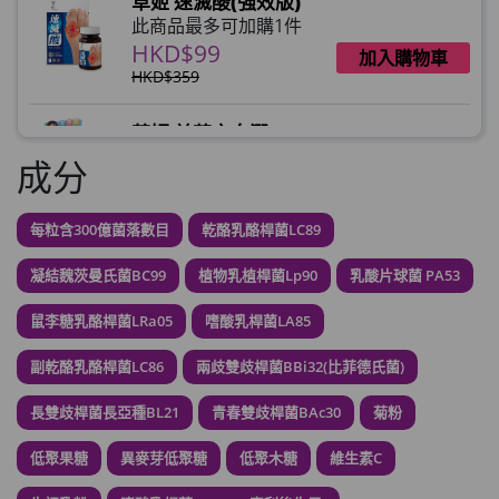
草姬 速滅酸(強效版)
此商品最多可加購1件
HKD$99
加入購物車
HKD$359
草姬 益菌之白潤
此商品最多可加購1件
成分
HKD$99
加入購物車
每粒含300億菌落數目
乾酪乳酪桿菌LC89
草姬 調經緊緻寶(27年2月到期)
此商品最多可加購1件
凝結魏茨曼氏菌BC99
植物乳植桿菌Lp90
乳酸片球菌 PA53
HKD$169
加入購物車
HKD$369
鼠李糖乳酪桿菌LRa05
嗜酸乳桿菌LA85
副乾酪乳酪桿菌LC86
兩歧雙歧桿菌BBi32(比菲德氏菌)
男補精力丸5:1 (到期日2028年1月)
此商品最多可加購1件
長雙歧桿菌長亞種BL21
青春雙歧桿菌BAc30
菊粉
HKD$169
加入購物車
HKD$449
低聚果糖
異麥芽低聚糖
低聚木糖
維生素C
理膚泉 無香大哥大防曬 50ml (2027年4