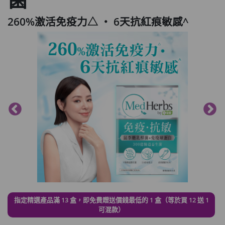
260%激活免疫力△ ‧ 6天抗紅痕敏感^
指定精選產品滿 13 盒，即免費贈送價錢最低的 1 盒（等於買 12 送 1
可混款）