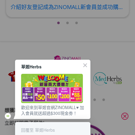
介紹好友登記成為ZINOMALL新會員並成功購物，您即可獲得$50Mall Dollar現金回贈，你的好友亦可同時獲得$50Mall Dollar現金回贈。 **舊會員必須完成首張訂單才可開通邀請好友獎賞計劃** 1. 舊會員可於 我的帳戶>>>邀請好友獎賞 中找到 好友推薦碼 (紅圈位置) 2. 會員可複製好友推薦碼並透過 Whatsapp / Facebook / Email分享給自己好友。推薦好友次數不限，介紹愈多新朋友，可獲得愈多Mall Dollar現金回贈。 3. 好友
草姬Herbs
歡迎來到草姬官網ZINOMALL♥️ 加
想獲取最新的優惠資訊？
入會員就送超過$300現金劵！
cancel
立即訂閱電子郵件!
回覆至 草姬Herbs