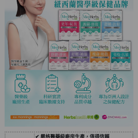
✔ 嚴格醫藥級廠房生產，值得信賴