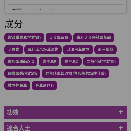
草姬 益菌之白潤
此商品最多可加購1件
成分
HKD$99
加入購物車
微晶纖維素(抗結劑)
大豆異黃酮
專利大豆胚芽異黃酮
草姬 調經緊緻寶(27年2月到期)
此商品最多可加購1件
芝麻素
專利南瓜籽萃取物
葫蘆巴萃取物
紅三葉草
HKD$169
加入購物車
HKD$369
還原型輔酶Q10
維生素E
維生素C
二氧化矽(抗結劑)
硬脂酸鎂(抗結劑)
鮭魚精巢萃取物 (聚脫氧核糖核苷酸)
男補精力丸5:1 (到期日2028年1月)
此商品最多可加購1件
植物性膠囊
色素(E171)
HKD$169
加入購物車
HKD$449
理膚泉 無香大哥大防曬 50ml (2027年4
add
功效
月)
此商品最多可加購1件
add
適合人士
HKD$88
加入購物車