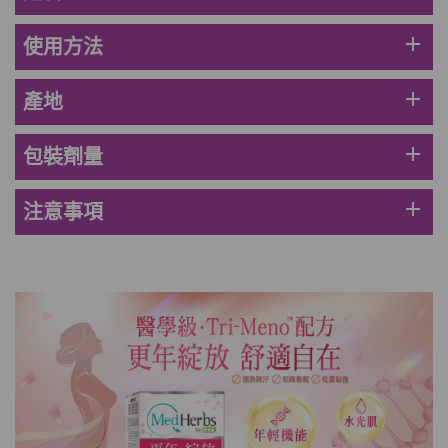
HKD$145
add
使用方法
Round Lab 白樺樹水份防曬霜 50ml
(到期日2027年2月)
add
產地
此商品最多可加購1件
HKD$85
加入購物車
add
包裝劑量
HKD$145
add
注意事項