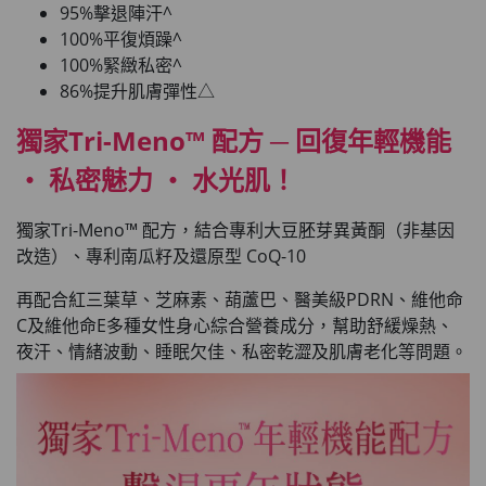
95%擊退陣汗^
100%平復煩躁^
100%緊緻私密^
86%提升肌膚彈性△
獨家Tri-Meno™ 配方 ─
回
復
年輕
機能
‧
私密魅力
‧
水光肌！
獨家Tri-Meno™ 配方，結合專利大豆胚芽異黃酮（非基因
改造）、專利南瓜籽及還原型 CoQ-10
再配合紅三葉草、芝麻素、葫蘆巴、醫美級PDRN、維他命
C及維他命E多種女性身心綜合營養成分，幫助舒緩燥熱、
夜汗、情緒波動、睡眠欠佳、私密乾澀及肌膚老化等問題。