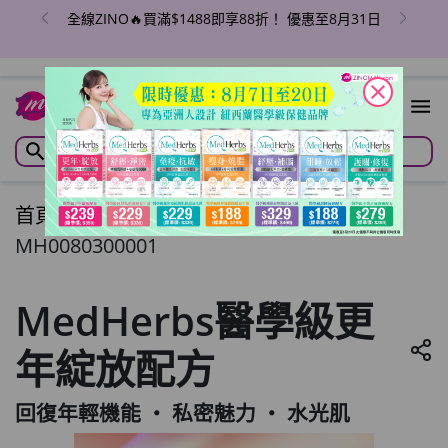
全線ZINO🔥買滿$1488即享88折！ 優惠至8月31日
close
首頁
/
MedHerbs醫學級更年綻放配方
MH0080300001
MedHerbs醫學級更
年綻放配方
回復年輕機能 ‧ 私密魅力 ‧ 水光肌