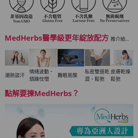
MedHerbs醫學級更年綻放配方
推介給...
情緒波動、
私密雙道乾
皮膚乾燥
潮熱盜汗
難眠易醒
煩躁忟憎
澀、鬆弛
鬆弛
點解要揀MedHerbs？