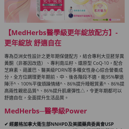
【MedHerbs醫學級更年綻放配方】-
更年綻放 舒適自在
專為亞洲女性設計之更年期保健配方，結合專利大豆胚芽異
黃酮（非基因改造）、專利南瓜籽、還原型 CoQ-10，配合
芝麻素、葫蘆巴、醫美級PDRN等多種女性身心綜合營養成
分，全方位調理更年期前、中、後各階段不適，能95%擊退
陣汗^、100%平復煩躁情緒^、86%提升睡眠質素^、86%提
高兩性親密品質^、86%提升肌膚彈性△，令更年期都可以
舒適自在，全面提升生活品質。
MedHerbs─醫學級Power
✔ 經嚴格加拿大衛生部NNHPD及美國藥典委員會USP