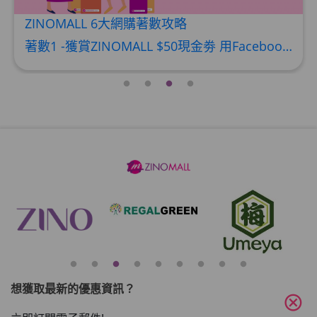
2026魚油挑選指南!魚油消炎降三高 魚油應該什
麼時候吃? 注意3大禁忌勿踩雷
近年網上關於魚油的討論度居高不下，許多飽受都市病困擾的朋友，都想靠魚油來消炎、降三高。到底這個被譽為「血管清道夫」的保健聖品，具備甚麼神奇的健康功效？魚油又應該甚麼時候吃才能發揮最大發揮？ 魚油應該甚麼時候吃？營養師揭最佳時機 很多人買了魚油卻隨心意亂吃，結果效果大打折扣。營養師指出，魚油屬於脂溶性營養素，這意味着它需要與食物中的脂肪一同消化，才能達到最高的吸收率。 因此，魚油最理想的服用時機是一天之中最豐盛的一餐（通常是午餐或晚餐）隨餐或飯後服用，利用餐點中的油脂幫助 Omega-3 完美釋放！相
想獲取最新的優惠資訊？
cancel