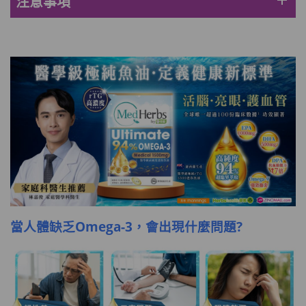
add
注意事項
此商品最多可加購1件
HKD$85
加入購物車
HKD$145
當人體缺乏Omega-3，會出現什麼問題?