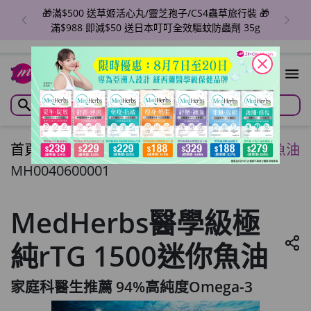
🎁滿$1988即減$150 🎁滿$2980 即享95折+免費任選
草姬產品x1盒
close
首頁
/
MedHerbs醫學級極純rTG 1500迷你魚油
MH0040600001
MedHerbs醫學級極
純rTG 1500迷你魚油
家庭科醫生推薦 94%高純度Omega-3