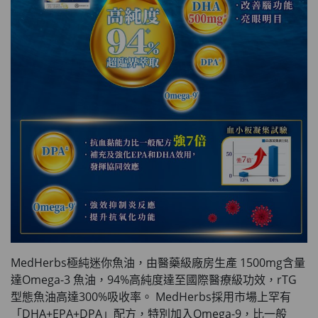
MedHerbs極純迷你魚油，由醫藥級廠房生產 1500mg含量
達Omega-3 魚油，94%高純度達至國際醫療級功效，rTG
型態魚油高達300%吸收率。 MedHerbs採用市場上罕有
「DHA+EPA+DPA」配方，特別加入Omega-9，比一般