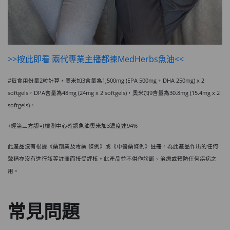
>>按此即看 兩代專業主播都揀MedHerbs魚油<<
#每食用份量2粒計算，奧米加3含量為1,500mg (EPA 500mg + DHA 250mg) x 2
softgels，DPA含量為48mg (24mg x 2 softgels)，奧米加9含量為30.8mg (15.4mg x 2
softgels)。
+經第三方認可檢測中心確認魚油奧米加3濃度達94%
此產品沒有根據《藥劑業及毒藥 條例》或《中醫藥條例》註冊。為此產品作出的任何
聲稱亦沒有進行該等註冊而接受評核。此產品並不供作診斷、治療或預防任何疾病之
用。
常見問題