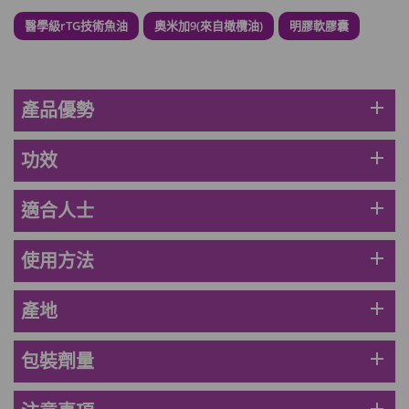
醫學級rTG技術魚油
奧米加9(來自橄欖油)
明膠軟膠囊
草姬 調經緊緻寶(27年2月到期)
此商品最多可加購1件
HKD$169
加入購物車
HKD$369
add
產品優勢
男補精力丸5:1 (到期日2028年1月)
add
功效
此商品最多可加購1件
HKD$169
加入購物車
HKD$449
add
適合人士
理膚泉 無香大哥大防曬 50ml (2027年4
add
使用方法
月)
此商品最多可加購1件
add
產地
HKD$88
加入購物車
HKD$145
add
包裝劑量
Round Lab 白樺樹水份防曬霜 50ml
(到期日2027年2月)