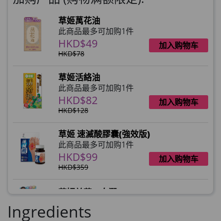
草姬萬花油
此商品最多可加购1件
HKD$49
加入购物车
HKD$78
草姬活絡油
此商品最多可加购1件
HKD$82
加入购物车
HKD$128
草姬 速滅酸膠囊(強效版)
此商品最多可加购1件
HKD$99
加入购物车
HKD$359
草姬益菌の白潤
此商品最多可加购1件
Ingredients
HKD$99
加入购物车