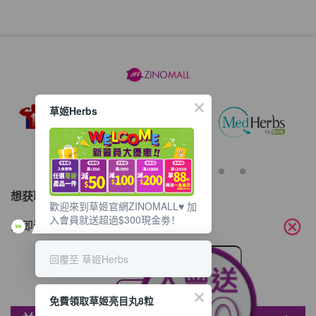
草姬Herbs
想获取最新的优惠资讯？
歡迎來到草姬官網ZINOMALL♥️ 加
入會員就送超過$300現金劵！
cancel
立即订阅电子邮件!
回覆至 草姬Herbs
免費領取草姬亮目丸8粒