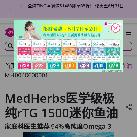
全線ZINO🔥買滿$1488即享88折！ 優惠至8月31日
close
首页
/
MedHerbs医学级极纯rTG 1500迷你鱼油
MH0040600001
MedHerbs医学级极
纯rTG 1500迷你鱼油
家庭科医生推荐 94%高纯度Omega-3