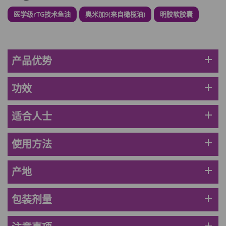
医学级rTG技术鱼油
奥米加9(来自橄榄油)
明胶软胶囊
草姬 調經緊緻寶
此商品最多可加购1件
HKD$169
加入购物车
HKD$369
add
产品优势
男補精力丸5:1 (到期日2028年1月)
add
功效
此商品最多可加购1件
HKD$169
加入购物车
HKD$449
add
适合人士
理膚泉 無香大哥大防曬 50ml (2027年4
add
使用方法
月)
此商品最多可加购1件
add
产地
HKD$88
加入购物车
HKD$145
add
包装剂量
Round Lab 白樺樹水份防曬霜 50ml
(到期日2027年2月)