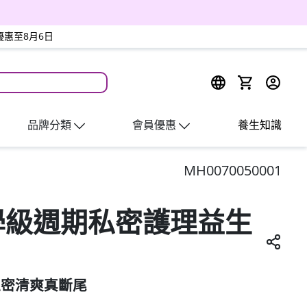
優惠至8月6日
週四會員日
品牌分類
會員優惠
養生知識
MH0070050001
醫學級週期私密護理益生
私密清爽真斷尾