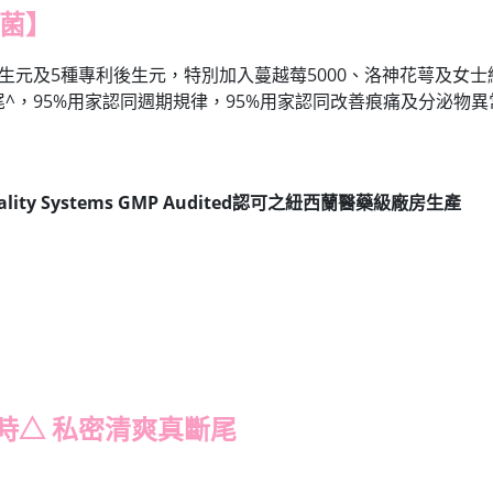
生菌】
生元及5種專利後生元，特別加入蔓越莓5000、洛神花萼及女
尾^，95%用家認同週期規律，95%用家認同改善痕痛及分泌物異
ty Systems GMP Audited認可之紐西蘭醫藥級廠房生產
時△ 私密清爽真斷尾