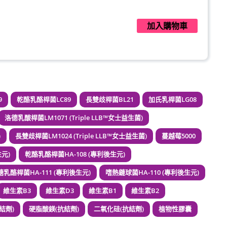
加入購物車
加入購物車
9
乾酪乳酪桿菌LC89
長雙歧桿菌BL21
加氏乳桿菌LG08
年2月到期)
洛德乳酸桿菌LM1071 (Triple LLB™女士益生菌)
)
長雙歧桿菌LM1024 (Triple LLB™女士益生菌)
蔓越莓5000
加入購物車
生元)
乾酪乳酪桿菌HA-108 (專利後生元)
乳酪桿菌HA-111 (專利後生元)
嗜熱鏈球菌HA-110 (專利後生元)
:1 (到期日2028年1月)
維生素B3
維生素D3
維生素B1
維生素B2
加入購物車
結劑)
硬脂酸鎂(抗結劑)
二氧化硅(抗結劑)
植物性膠囊