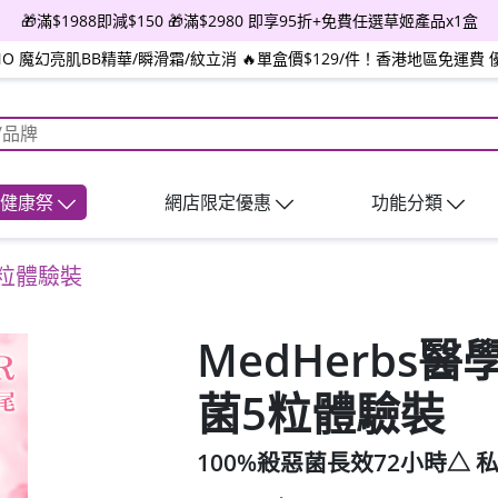
🎁滿$1988即減$150 🎁滿$2980 即享95折+免費任選草姬產品x1盒
INO 魔幻亮肌BB精華/瞬滑霜/紋立消 🔥單盒價$129/件！香港地區免運費 
日健康祭
網店限定優惠
功能分類
5粒體驗裝
MedHerbs
菌5粒體驗裝
100%殺惡菌長效72小時△ 