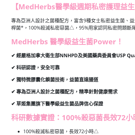
【MedHerbs醫學級週期私密護理益
專為亞洲人設計之菌種配方，富含9種女士私密益生菌、益
桿菌*，100%殺滅私密惡菌△，95%用家認同私密問題斷
MedHerbs 醫學級益生菌Power！
✔ 經嚴格加拿大衛生部NNHPD及美國藥典委員會USP Quali
✔ 科研認證，安全可靠
✔ 獨特微膠囊化鎖菌技術，益菌直達腸道
✔
專為亞洲人設計之菌種配方，精準針對健康需求
✔ 草姬集團旗下醫學級益生菌品牌信心保證
科研數據實證：100%殺惡菌長效72小
100%殺滅私密惡菌，長效72小時△