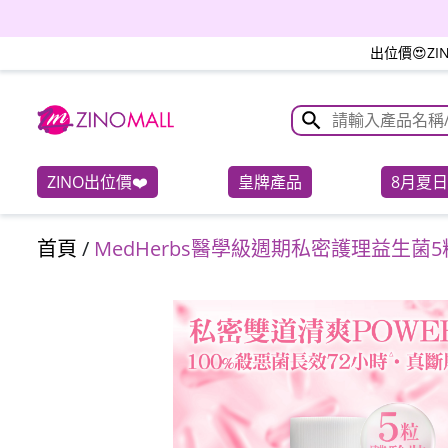
茶樹菇螺片湯包
出位價😍Z
ZINO出位價❤️
皇牌產品
8月夏
首頁
/
MedHerbs醫學級週期私密護理益生菌