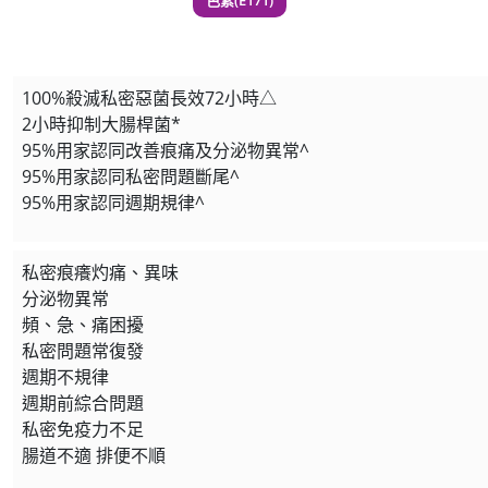
色素(E171)
理膚泉 無香大哥大防曬 
此商品最多可加購1件
HKD$88
100%殺滅私密惡菌長效72小時△
HKD$145
2小時抑制大腸桿菌*
95%用家認同改善痕痛及分泌物異常^
Round Lab 白樺樹
95%用家認同私密問題斷尾^
此商品最多可加購1件
95%用家認同週期規律^
HKD$85
HKD$145
私密痕癢灼痛、異味
分泌物異常
頻、急、痛困擾
私密問題常復發
週期不規律
週期前綜合問題
私密免疫力不足
腸道不適 排便不順