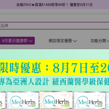
全線ZINO🔥買滿$1488即享88折！ 優惠至8月31日
8月夏日健康祭
網店限定優惠
功能分類
MedHerbs
真雙專利 ‧ 1天關節肌肉止痛
指定精選產品滿 13 盒，即免費贈送價錢最低的 1