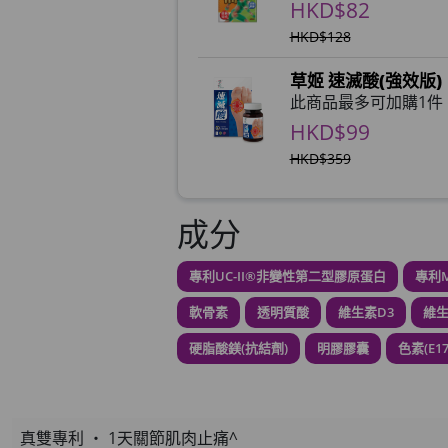
HKD$82
HKD$128
草姬 速滅酸(強效版)
此商品最多可加購1件
HKD$99
HKD$359
草姬 益菌之白潤
成分
此商品最多可加購1件
HKD$99
專利UC-II®非變性第二型膠原蛋白
專利M
草姬 調經緊緻寶(27
軟骨素
透明質酸
維生素D3
維生
此商品最多可加購1件
硬脂酸鎂(抗結劑)
明膠膠囊
色素(E17
HKD$169
HKD$369
男補精力丸5
真雙專利 ‧ 1天關節肌肉止痛^
此商品最多可加購1件