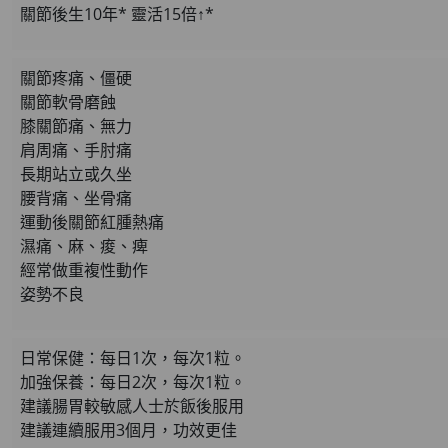
關節後生10年* 靈活15倍↑*
HKD$169
HKD$449
關節疼痛、僵硬
理膚泉 無香大哥大防曬 
關節軟骨磨蝕
此商品最多可加購1件
膝關節痛、無力
HKD$88
肩周痛、手肘痛
長期站立或久坐
HKD$145
腰背痛、坐骨痛
Round Lab 白樺樹
運動後關節紅腫熱痛
此商品最多可加購1件
濕痛、麻、痠、痺
經常做重複性動作
HKD$85
姿勢不良
HKD$145
日常保健：每日1次，每次1粒。
加強保養：每日2次，每次1粒。
建議腸胃較敏感人士於飯後服用
建議連續服用3個月，功效更佳