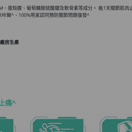
SM、蛋殼膜、葡萄糖胺硫酸鹽及軟骨素等成分。 能1天關節肌肉止
咔聲^、100%用家認同預防關節問題復發^
級廠房生產
止痛^