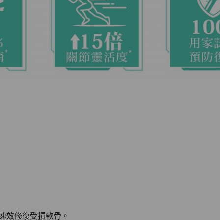
，速效修復受損軟骨。