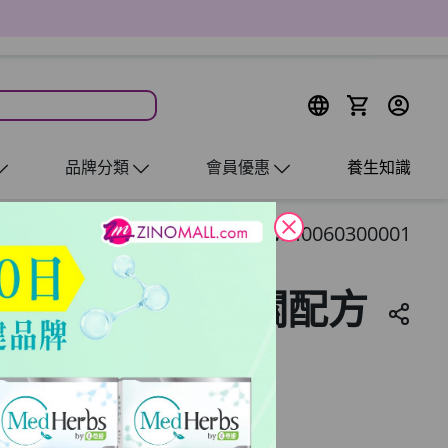
品牌分類
會員優惠
養生知識
close
MH0060300001
醫學級全效止痛護關配方
^
 盒（等於買 12 送 1 可混款）