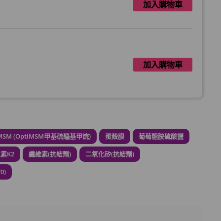
加入購物車
加入購物車
加入購物車
SM (OptiMSM甲基硫醯基甲烷)
蛋殼膜
葡萄糖胺硫酸鹽
年2月到期)
素K2
纖維素(抗結劑)
二氧化矽(抗結劑)
0)
加入購物車
:1 (到期日2028年1月)