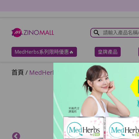
MedHerbs系列限時優惠🔥
皇牌產品
首頁
/
MedHerbs醫學級全效止痛護關配方