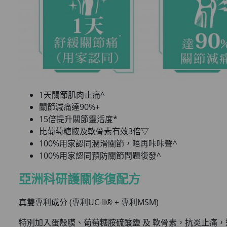
1天關節肌肉止痛^
關節減痛達90%+
15倍提升關節靈活度*
比葡萄糖胺及軟骨素有效3倍▽
100%用家認同潤滑關節，唔再咔咔聲^
100%用家認同預防關節問題復發^
亞洲科研
護關
修復配方
真雙專利成分 (專利UC-II® + 專利MSM)
特別加入蛋殼膜、葡萄糖胺硫酸鹽 及 軟骨素，抗炎止痛