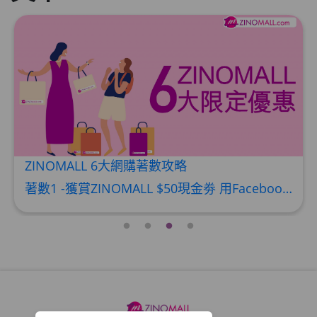
MALL 6大網購著數攻略
每2港人1
劑師：醫學
著數1 -獲賞ZINOMALL $50現金劵 用Facebook或Email 成功登記做ZINOMALL網購會員，$50現金劵會自動加入閣下ZINOMALL的賬戶，單次購物滿$350，網上付款時即可使用$50優惠劵，只可使用一次。 著數2- 新會員購物滿$680(折實)即減$80, 再送豐富迎新禮物 【迎新禮物優惠劵】會自動加入閣下ZINOMALL的賬戶，新會員單次購物滿$680(折實)，網上付款時使用優惠劵，即減$80及送神秘迎新禮物。 著數3- 新會員購物滿$1088(折實)即減$150, 再送