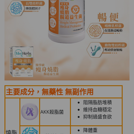
主要成分，無藥性 無副作用
阻隔脂肪堆積
維持血糖穩定
AKK殺脂菌
抑制過盛食欲
降體重
燒脂