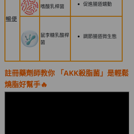
促進腸道蠕動
嗜酸乳桿菌
暢便
鼠李糖乳酸桿
調節腸道微生態
菌
註冊藥劑師教你 「AKK殺脂菌」是輕鬆
燒脂好幫手🔥