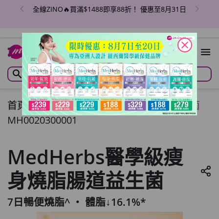
全線ZINO🔥買滿$1488即享88折！ 優惠至8月31日
close
首頁
/
MedHerbs醫學級瘦身燒脂腸道益生菌
MH0020300001
MedHerbs醫學級瘦
身燒脂腸道益生菌
7日暢便燒脂^ ‧ 體脂↓16.1%*