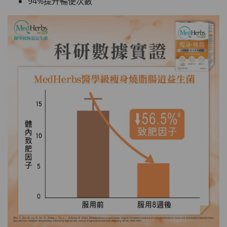
94%提升暢便次數