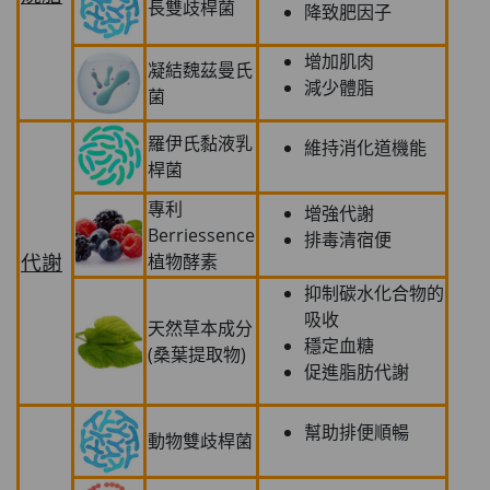
長雙歧桿菌
降致肥因子
增加肌肉
凝結魏茲曼氏
減少體脂
菌
羅伊氏黏液乳
維持消化道機能
桿菌
專利
增強代謝
Berriessence
排毒清宿便
代謝
植物酵素
抑制碳水化合物的
吸收
天然草本成分
穩定血糖
(桑葉提取物)
促進脂肪代謝
幫助排便順暢
動物雙歧桿菌