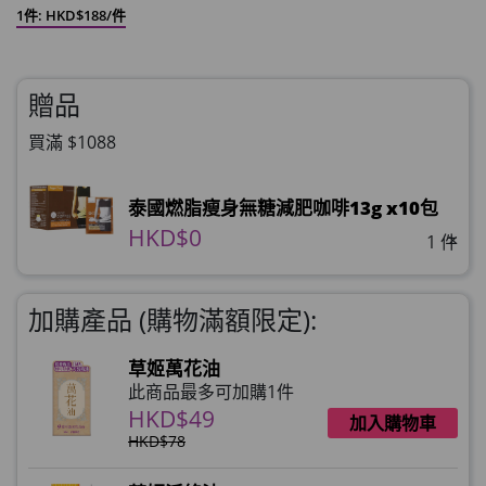
1件: HKD$188/件
贈品
買滿 $1088
泰國燃脂瘦身無糖減肥咖啡13g x10包
HKD$0
×
1 件
加購產品 (購物滿額限定):
草姬萬花油
此商品最多可加購1件
HKD$49
加入購物車
HKD$78