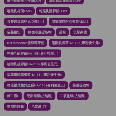
羅伊氏黏液乳桿菌LR08
凝結魏茨曼氏菌BC99
男補精力丸5:1 (到期日2028年1月)
此商品最多可加購1件
嗜酸乳桿菌LA85
乾酪乳酪桿菌LC89
HKD$169
加入購物車
HKD$449
長雙歧桿菌嬰兒亞種BI45
嗜黏蛋白阿克曼菌Akk11
理膚泉 無香大哥大防曬 50ml (2027年4
白芸豆粉
綠咖啡豆提取物
菊粉
低聚果糖
月)
此商品最多可加購1件
Berriessence發酵莓果粉
嗜酸乳桿菌HA-122 (專利後生元)
HKD$88
加入購物車
乾酪乳酪桿菌HA-108 (專利後生元)
HKD$145
植物乳植桿菌HA-119 (專利後生元)
Round Lab 白樺樹水份防曬霜 50ml
(到期日2027年2月)
鼠李糖乳酪桿菌HA-111 (專利後生元)
此商品最多可加購1件
HKD$85
唾液鏈球菌熱亞種HA-110 (專利後生元)
桑葉提取物
加入購物車
HKD$145
維生素C
硬脂酸鎂(抗結劑)
二氧化硅(抗結劑)
植物性膠囊
色素(E171)