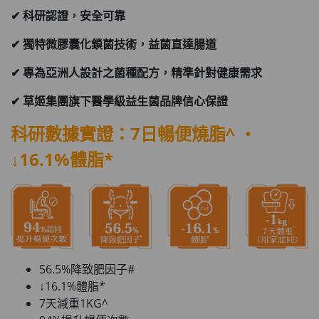
✔ 科研認證，安全可靠
✔ 獨特微膠囊化鎖菌技術，益菌直達腸道
✔
專為亞洲人設計之菌種配方，精準針對健康需求
✔ 草姬集團旗下醫學級益生菌品牌信心保證
科研數據實證：7日暢便燒脂^ ‧
↓16.1%體脂*
56.5%降致肥因子#
↓16.1%體脂*
7天減重1KG^