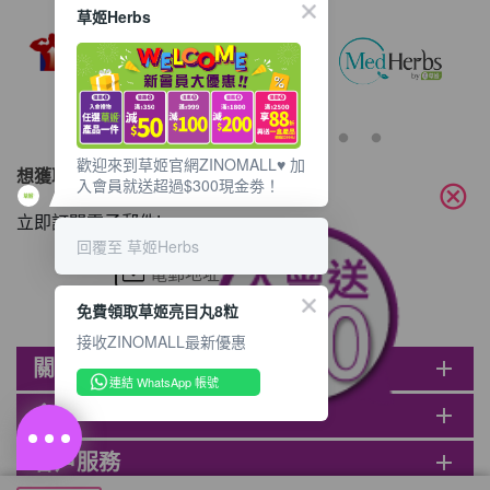
草姬Herbs
歡迎來到草姬官網ZINOMALL♥️ 加
想獲取最新的優惠資訊？
入會員就送超過$300現金劵！
cancel
立即訂閱電子郵件!
回覆至 草姬Herbs
免費領取草姬亮目丸8粒
接收ZINOMALL最新優惠
關於ZINOMALL
add
連結 WhatsApp 帳號
會員
add
客戶服務
add