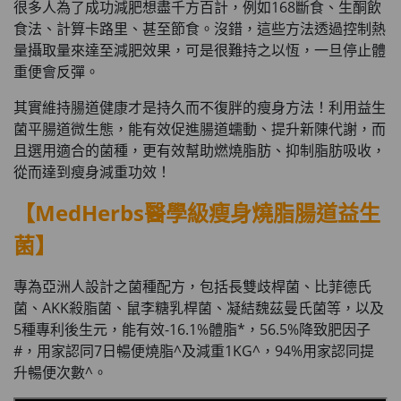
很多人為了成功減肥想盡千方百計，例如168斷食、生酮飲
食法、計算卡路里、甚至節食。沒錯，這些方法透過控制熱
量攝取量來達至減肥效果，可是很難持之以恆，一旦停止體
重便會反彈。
其實維持腸道健康才是持久而不復胖的瘦身方法！利用益生
菌平腸道微生態，能有效促進腸道蠕動、提升新陳代謝，而
且選用適合的菌種，更有效幫助燃燒脂肪、抑制脂肪吸收，
從而達到瘦身減重功效！
【MedHerbs醫學級瘦身燒脂腸道益生
菌】
專為亞洲人設計之菌種配方，包括長雙歧桿菌、比菲德氏
菌、AKK殺脂菌、鼠李糖乳桿菌、凝結魏茲曼氏菌等，以及
5種專利後生元，能有效-16.1%體脂*，56.5%降致肥因子
#，用家認同7日暢便燒脂^及減重1KG^，94%用家認同提
升暢便次數^。