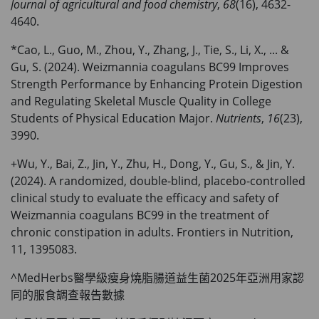
Journal of agricultural and food chemistry
,
68
(16), 4632-
4640.
*Cao, L., Guo, M., Zhou, Y., Zhang, J., Tie, S., Li, X., ... &
Gu, S. (2024). Weizmannia coagulans BC99 Improves
Strength Performance by Enhancing Protein Digestion
and Regulating Skeletal Muscle Quality in College
Students of Physical Education Major.
Nutrients
,
16
(23),
3990.
+Wu, Y., Bai, Z., Jin, Y., Zhu, H., Dong, Y., Gu, S., & Jin, Y.
(2024). A randomized, double-blind, placebo-controlled
clinical study to evaluate the efficacy and safety of
Weizmannia coagulans BC99 in the treatment of
chronic constipation in adults. Frontiers in Nutrition,
11, 1395083.
^MedHerbs醫學級瘦身燒脂腸道益生菌2025年亞洲用家認
同的服食調查報告數據