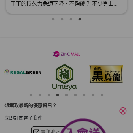
硬」狀態變差？立即做「性能下降障礙」小測試
丁丁的持久力急速下降、不夠硬？ 不少男士新冠「中招」後都認為自己的性能相比以前的表現不夠勁、丁丁不能好好「企硬」，感覺自己雄風不再等等，這些徵狀很有可能是性能障礙的先兆！ 完成以下小測試，立即評估自己的性能是否出現了障礙？ 男性性能下降障礙 小測試 （以過去6個月的經驗作為計算， 0分為絕大部份時間能夠做到， 4分為絕大部份時間未能夠做到） 你有多大程度上有信心丁丁能夠保證長時候「剛硬」？受到刺激的時候，普遍丁丁能夠常常馬上「起機」嗎？普遍丁丁進入「妹妹」時能夠長期保持「企硬」狀態？普遍能夠控制
8分即代表已中招！
想獲取最新的優惠資訊？
cancel
立即訂閱電子郵件!