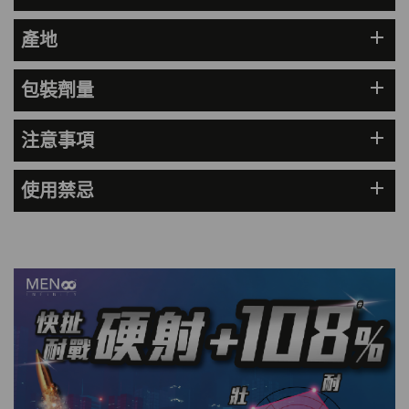
理膚泉 無香大哥大防曬 50ml (2027年4
add
產地
月)
此商品最多可加購1件
add
包裝劑量
HKD$88
加入購物車
HKD$145
add
注意事項
Round Lab 白樺樹水份防曬霜 50ml
(到期日2027年2月)
add
使用禁忌
此商品最多可加購1件
HKD$85
加入購物車
HKD$145