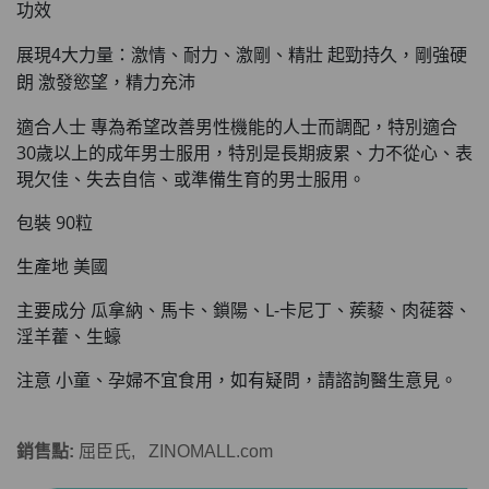
功效
展現4大力量：激情、耐力、激剛、精壯 起勁持久，剛強硬
朗 激發慾望，精力充沛
適合人士 專為希望改善男性機能的人士而調配，特別適合
30歲以上的成年男士服用，特別是長期疲累、力不從心、表
現欠佳、失去自信、或準備生育的男士服用。
包裝 90粒
生產地 美國
主要成分 瓜拿納、馬卡、鎖陽、L-卡尼丁、蒺藜、肉蓰蓉、
淫羊藿、生蠔
注意 小童、孕婦不宜食用，如有疑問，請諮詢醫生意見。
銷售點
:
屈臣氏
, ZINOMALL.com