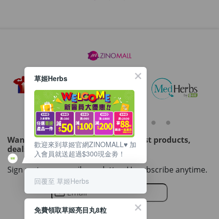
草姬Herbs
Want to get updated on all our latest products,
歡迎來到草姬官網ZINOMALL♥️ 加
deals, events, and promotions?
入會員就送超過$300現金劵！
Sign up to our email newsletter. Unsubscribe anytime.
回覆至 草姬Herbs
免費領取草姬亮目丸8粒