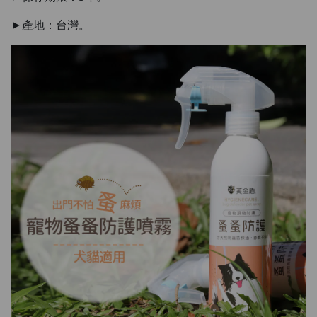
HKD$145
►產地：台灣。
Round Lab 白樺樹水份防曬霜 50ml
(到期日2027年2月)
Maximum 1 additional products allowed
to the cart
HKD$85
Add To Cart
HKD$145