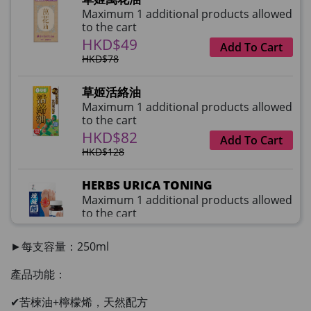
Maximum 1 additional products allowed
to the cart
HKD$49
Add To Cart
HKD$78
草姬活絡油
Maximum 1 additional products allowed
to the cart
HKD$82
Add To Cart
HKD$128
HERBS URICA TONING
Maximum 1 additional products allowed
to the cart
HKD$99
Add To Cart
HKD$359
►每支容量：250ml
產品功能：
草姬益菌の白潤
Maximum 1 additional products allowed
✔苦楝油+檸檬烯，天然配方
to the cart