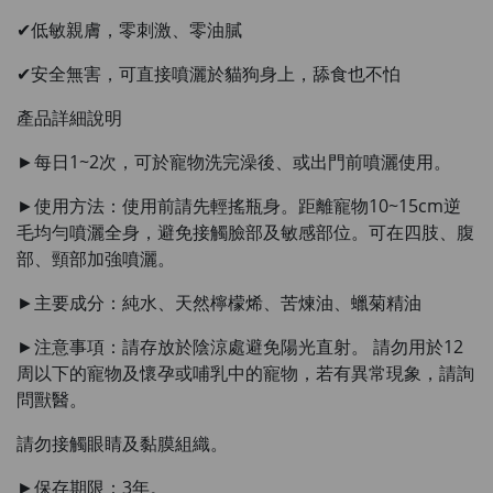
HKD$99
Add To Cart
✔低敏親膚，零刺激、零油膩
✔安全無害，可直接噴灑於貓狗身上，舔食也不怕
HERBS U-TIGHT
Maximum 1 additional products allowed
產品詳細說明
to the cart
HKD$169
Add To Cart
►每日1~2次，可於寵物洗完澡後、或出門前噴灑使用。
HKD$369
►使用方法：使用前請先輕搖瓶身。距離寵物10~15cm逆
Energie Super Power 5:1 (到期日
毛均勻噴灑全身，避免接觸臉部及敏感部位。可在四肢、腹
2028年1月)
部、頸部加強噴灑。
Maximum 1 additional products allowed
to the cart
►主要成分：純水、天然檸檬烯、苦煉油、蠟菊精油
HKD$169
Add To Cart
►注意事項：請存放於陰涼處避免陽光直射。 請勿用於12
HKD$449
周以下的寵物及懷孕或哺乳中的寵物，若有異常現象，請詢
理膚泉 無香大哥大防曬 50ml (2027年4
問獸醫。
月)
Maximum 1 additional products allowed
請勿接觸眼睛及黏膜組織。
to the cart
HKD$88
Add To Cart
►保存期限：3年。