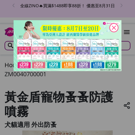
全線ZINO🔥買滿$1488即享88折！ 優惠至8月31日
close
Home
/
黃金盾寵物蚤蚤防護噴霧
ZM0040700001
黃金盾寵物蚤蚤防護
噴霧
犬貓適用 外出防蚤