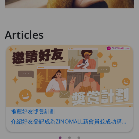
Articles
推薦好友獎賞計劃
介紹好友登記成為ZINOMALL新會員並成功購物，您即可獲得$50Mall Dollar現金回贈，你的好友亦可同時獲得$50Mall Dollar現金回贈。 **舊會員必須完成首張訂單才可開通邀請好友獎賞計劃** 1. 舊會員可於 我的帳戶>>>邀請好友獎賞 中找到 好友推薦碼 (紅圈位置) 2. 會員可複製好友推薦碼並透過 Whatsapp / Facebook / Email分享給自己好友。推薦好友次數不限，介紹愈多新朋友，可獲得愈多Mall Dollar現金回贈。 3. 好友