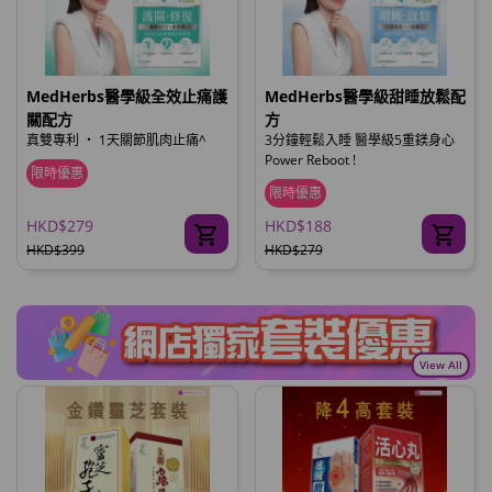
MedHerbs醫學級全效止痛護
MedHerbs醫學級甜睡放鬆配
關配方
方
真雙專利 ‧ 1天關節肌肉止痛^
3分鐘輕鬆入睡 醫學級5重鎂身心
Power Reboot !
限時優惠
限時優惠
HKD$279
HKD$188
HKD$399
HKD$279
View All