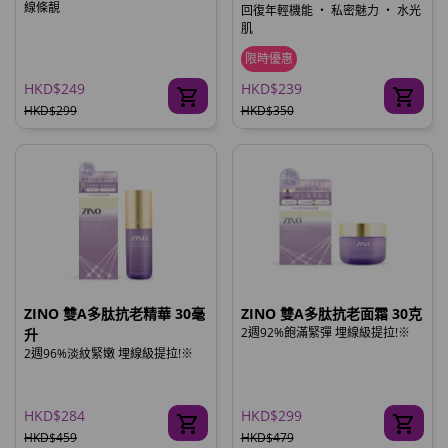
線條靚
回復年輕機能 ‧ 私密魅力 ‧ 水光
肌
限時優惠
HKD$249
HKD$239
HKD$299
HKD$350
ZINO 雙A多肽抗老精華 30毫
ZINO 雙A多肽抗老面霜 30克
2週92%飽滿緊彈 埋線級提拉!※
升
2週96%淡紋緊嫩 埋線級提拉!※
HKD$284
HKD$299
HKD$459
HKD$479