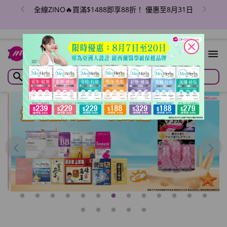
全線ZINO🔥買滿$1488即享88折！ 優惠至8月31日
close