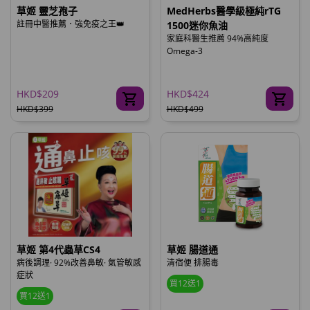
草姬 靈芝孢子
MedHerbs醫學級極純rTG
註冊中醫推薦．強免疫之王👑
1500迷你魚油
家庭科醫生推薦 94%高純度
Omega-3
HKD$209
HKD$424
HKD$399
HKD$499
草姬 第4代蟲草CS4
草姬 腸道通
病後調理· 92%改善鼻敏· 氣管敏感
清宿便 排腸毒
症狀
買12送1
買12送1