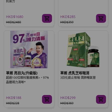
抗衰力
HKD$1680
HKD$285
HKD$2480
HKD$359
草姬 亮目丸(升級版)
草姬 虎乳芝咳喘消
超過100位眼科醫護推薦>‧97%
3日化痰止咳喘 潤肺暢氣管
晶體視力清晰*
HKD$188
HKD$299
HKD$228
HKD$369