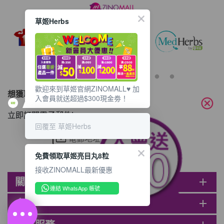
(紅圈位置) 2. 會員可複製好友推薦碼並透過
Whatsapp / Facebook / Email分享給自己
草姬Herbs
好友。推薦好友次數不限，介紹愈多新朋
友，可獲得愈多Mall Dollar現金回贈。 3.
好友
歡迎來到草姬官網ZINOMALL♥️ 加
想獲取最新的優惠資訊？
入會員就送超過$300現金劵！
cancel
立即訂閱電子郵件!
回覆至 草姬Herbs
免費領取草姬亮目丸8粒
接收ZINOMALL最新優惠
關於ZINOMALL
add
連結 WhatsApp 帳號
會員
add