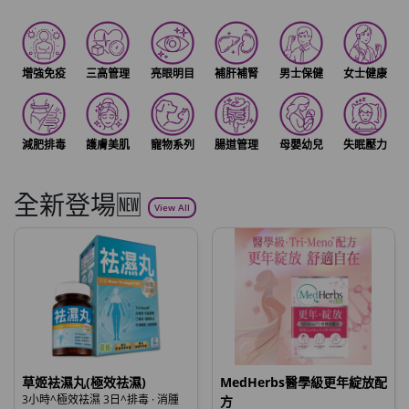
增強免疫
三高管理
亮眼明目
補肝補腎
男士保健
女士健康
減肥排毒
護膚美肌
寵物系列
腸道管理
母嬰幼兒
失眠壓力
全新登場🆕
View All
草姬袪濕丸(極效祛濕)
MedHerbs醫學級更年綻放配
3小時^極效袪濕 3日^排毒 · 消腫
方