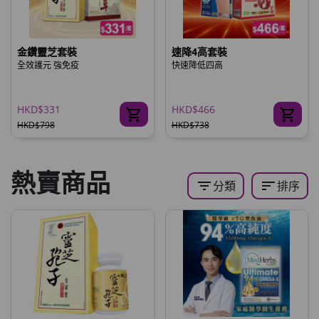
金鑽靈芝套裝
速降4高套裝
全效護元 強免疫
快速降低四高
HKD$331
HKD$466
HKD$798
HKD$738
熱賣商品
filter_list
sort
分類
排序