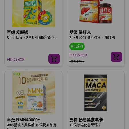
草姬 筋腱通
草姬 健肝丸
3日止痛症．2星期強關節通筋肌
3小時100%清肝排毒‧降肝脂
買12送1
HKD$309
HKD$308
HKD$499
草姬 NMN40000+
男補 秘魯黑鑽瑪卡
99%醫護人員推薦 10倍提升細胞
15倍濃縮秘魯黑瑪卡