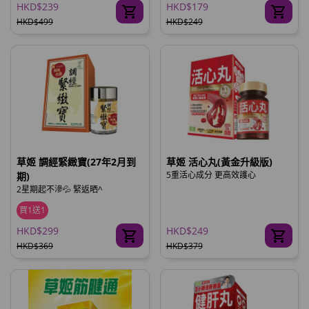
HKD$239
HKD$179
HKD$499
HKD$249
草姬 調經緊緻寶(27年2月到
草姬 活心丸(黃金升級版)
5重活心成分 更高效護心
期)
2星期起不滲💦 緊返晒^
買1送1
HKD$299
HKD$249
HKD$369
HKD$379