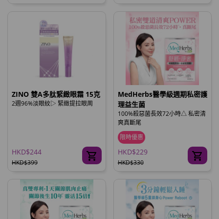
ZINO 雙A多肽緊緻眼霜 15克
MedHerbs醫學級週期私密護
2週96%淡眼紋▷ 緊緻提拉眼周
理益生菌
100%殺惡菌長效72小時△ 私密清
爽真斷尾
限時優惠
HKD$244
HKD$229
HKD$399
HKD$330