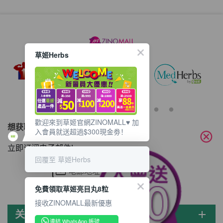
草姬Herbs
歡迎來到草姬官網ZINOMALL♥️ 加
想获取最新的优惠资讯？
入會員就送超過$300現金劵！
cancel
立即订阅电子邮件!
回覆至 草姬Herbs
免費領取草姬亮目丸8粒
接收ZINOMALL最新優惠
关于ZINOMALL
add
連結 WhatsApp 帳號