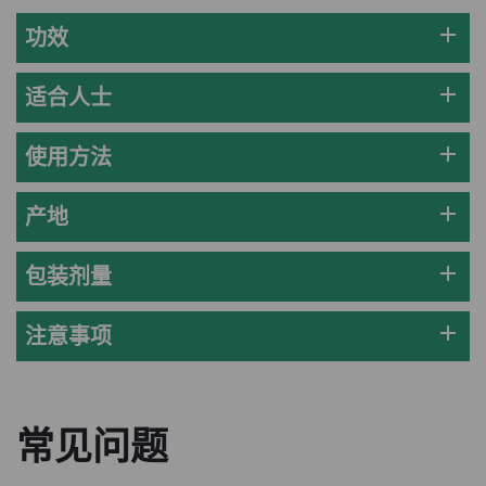
HKD$449
add
功效
理膚泉 無香大哥大防曬 50ml (2027年4
月)
add
适合人士
此商品最多可加购1件
HKD$88
加入购物车
add
使用方法
HKD$145
add
产地
Round Lab 白樺樹水份防曬霜 50ml
(到期日2027年2月)
此商品最多可加购1件
add
包装剂量
HKD$85
加入购物车
HKD$145
add
注意事项
常见问题