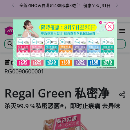
全線ZINO🔥買滿$1488即享88折！ 優惠至8月31日
close
首页
/
Regal Green 私密净
RG0090600001
Regal Green 私密净
杀灭99.9 %私密恶菌#，即时止痕痛 去异味