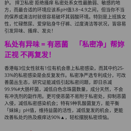
护。 捍卫私密 拒绝搔痒 私密处系女性最脆弱、敏感的地
方，而最合适的环境应该系pH值3.8~4.9之间，但当你不当
的保养或清洁时就很容易破坏其弱酸环境。特别是上班族女
性，忙碌憋尿、爱穿贴身牛仔裤、过度清洁等状况，皆容易
引发异味、搔痒、发炎！
私处有异味 = 有恶菌 「私密净」帮妳
正视 不再复发！
香港每3位女性就有1位有机会患上私密感染，而其中约25-
33%的私密感染是会反复发作。私密净严选专利成分，可改
善菌丛生态，研究证能减低引起私密问题，即日杀减
99.9%#大肠杆菌，减低白色念珠菌数量，成分天然，不会
有冲洗剂的副作用。更可使恶菌不易附于私密处，抑制恶菌
入侵，减低私密感染机会；特有9种乳酸菌复方，能平衡
「妹妹」pH值，维持益菌的活性，减低复发的机会，更能
改善私处灼热及痕痒达90%▲，轻松摆脱私密烦恼。