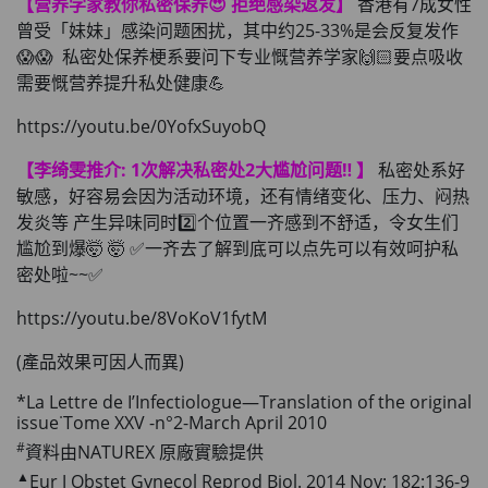
【营养学家教你私密保养😍 拒绝感染返发】
香港有7成女性
曾受「妹妹」感染问题困扰，其中约25-33%是会反复发作
😱😱 私密处保养梗系要问下专业慨营养学家🙌🏻要点吸收
需要慨营养提升私处健康💪
https://youtu.be/0YofxSuyobQ
【李绮雯推介: 1次解决私密处2大尴尬问题‼ ️】
私密处系好
敏感，好容易会因为活动环境，还有情绪变化、压力、闷热
发炎等 产生异味同时2️⃣个位置一齐感到不舒适，令女生们
尴尬到爆🤯 🤯 ✅一齐去了解到底可以点先可以有效呵护私
密处啦~~✅
https://youtu.be/8VoKoV1fytM
(產品效果可因人而異)
*La Lettre de I’Infectiologue—Translation of the original
issue˙Tome XXV -n°2-March April 2010
#
資料由NATUREX 原廠實驗提供
▲
Eur J Obstet Gynecol Reprod Biol. 2014 Nov; 182:136-9