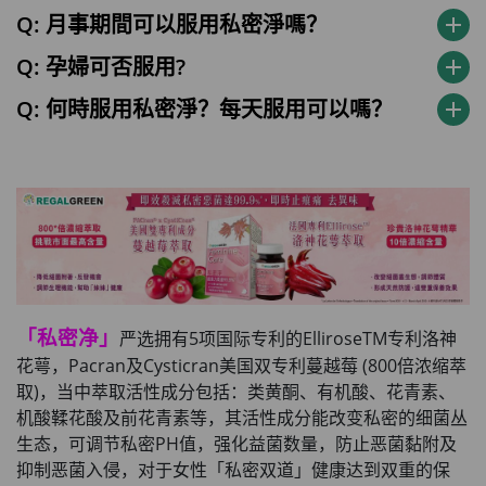
Q: 月事期間可以服用私密淨嗎？
add
Q: 孕婦可否服用?
add
Q: 何時服用私密淨？每天服用可以嗎？
add
「私密净」
严选拥有5项国际专利的ElliroseTM专利洛神
花萼，Pacran及Cysticran美国双专利蔓越莓 (800倍浓缩萃
取)，当中萃取活性成分包括：类黄酮、有机酸、花青素、
机酸鞣花酸及前花青素等，其活性成分能改变私密的细菌丛
生态，可调节私密PH值，强化益菌数量，防止恶菌黏附及
抑制恶菌入侵，对于女性「私密双道」健康达到双重的保