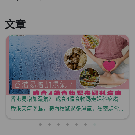
文章
香港易增加濕氣？ 戒食4種食物踢走婦科痕癢
香港天氣潮濕，體內積聚過多濕氣，私密處會出現搔癢、分泌物不正常、有異味的狀況，但許多女性因為害羞及尷尬而選擇忽視及逃避婦科感染問題，漠視發炎情況更有可能令細菌擴散，引發炎症，後果不堪設想！女生如果想遠離異味，就要從日常保養做起，少吃以下食物，好好照顧「妹妹」！ 戒食食物1：奶早午餐時候常會喝咖啡奶茶，其中成分過半都是牛奶，而從中醫的角度看，牛奶屬於寒濕食物，若然脾胃較差，容易引起肚痛和腹瀉，阻礙祛濕，因此最好盡量少飲。 戒食食物2：甜品女生難抵擋甜味誘惑，但由於甜品質感黏稠，易讓脾胃積聚水氣，難以排