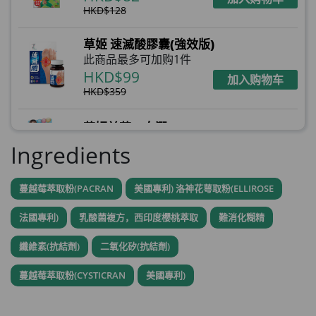
HKD$128
草姬 速滅酸膠囊(強效版)
此商品最多可加购1件
HKD$99
加入购物车
HKD$359
草姬益菌の白潤
此商品最多可加购1件
Ingredients
HKD$99
加入购物车
蔓越莓萃取粉(PACRAN
美國專利) 洛神花萼取粉(ELLIROSE
草姬 調經緊緻寶
此商品最多可加购1件
法國專利)
乳酸菌複方，西印度櫻桃萃取
難消化糊精
HKD$169
加入购物车
HKD$369
纖維素(抗結劑)
二氧化矽(抗結劑)
蔓越莓萃取粉(CYSTICRAN
美國專利)
男補精力丸5:1 (到期日2028年1月)
此商品最多可加购1件
HKD$169
加入购物车