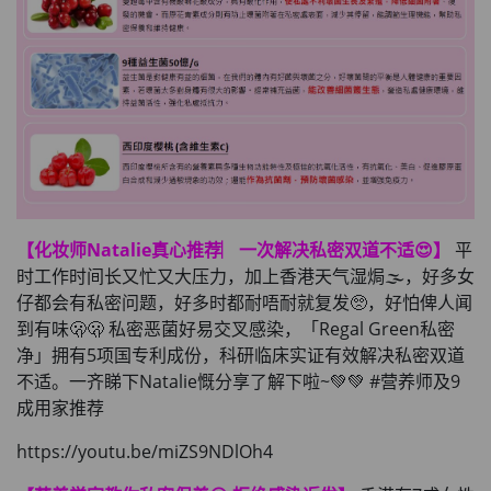
【化妆师Natalie真心推荐︳一次解决私密双道不适😍】
平
时工作时间长又忙又大压力，加上香港天气湿焗🌫️，好多女
仔都会有私密问题，好多时都耐唔耐就复发🥺，好怕俾人闻
到有味🫢🫢 私密恶菌好易交叉感染，「Regal Green私密
净」拥有5项国专利成份，科研临床实证有效解决私密双道
不适。一齐睇下Natalie慨分享了解下啦~💚💚 #营养师及9
成用家推荐
https://youtu.be/miZS9NDlOh4