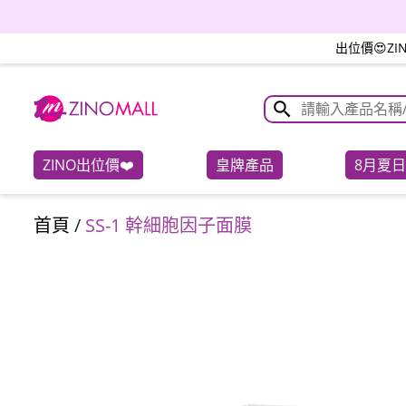
茶樹菇螺片湯包
出位價😍Z
ZINO出位價❤️
皇牌產品
8月夏
首頁
/
SS-1 幹細胞因子面膜