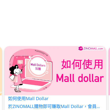
如何使用Mall Dollar
於ZINOMALL購物即可賺取Mall Dollar，會員每次購物折實後每滿HK$100，即可賺取$5 Mall Dollar回贈。Mall Dollar 將會於訂單派送成功後7-14個工作天內自動加至客人户口。下次購物時，每 $1 Mall Dollar 即可當 HK$1 使用。 Step 1 請輸入電郵及密碼後按【登入】或直接連結Facebook 登入 Step 2 挑選合適貨品後，輸入購買數量，然後按【加入購物車】 Step 3 按一下右上角的購物車圖案 ,