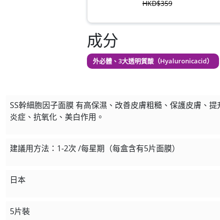
HKD$359
草姬 益菌之白潤
成分
此商品最多可加購1件
HKD$99
外必體、3大透明質酸（Hyaluronicacid）
草姬 調經緊緻寶(27
此商品最多可加購1件
HKD$169
SS幹細胞因子面膜 有高保濕、改善皮膚粗糙、保護皮膚、
HKD$369
炎症、抗氧化、美白作用。
男補精力丸5
此商品最多可加購1件
建議用方法：‭1-2次 /每星期（每盒含有5片面膜）
HKD$169
HKD$449
日本
理膚泉 無香大哥大防曬 
此商品最多可加購1件
5片裝
HKD$88