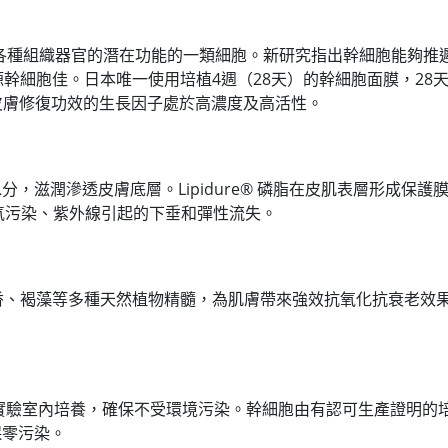
有再生各種組織器官的潛在功能的一類細胞。新研究指出幹細胞能夠
幹細胞佳。日本唯一使用培植4週（28天）的幹細胞面膜，28
皮膚修復功效的生長因子處於高濃度及高活性。
住千倍水分，滋潤滲透皮膚底層。Lipidure® 磷脂在皮肌表層形
空氣污染、紫外線引起的下垂和彈性流失。
香、褐藻等多種天然植物精髓，為肌膚帶來強效抗氧化抗衰老效
內培養，確保不受環境污染。幹細胞由有認可生產證明的培養室中生產，符
保零污染。