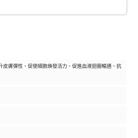
加入購物車
年2月到期)
加入購物車
提升皮膚彈性、促使細胞煥發活力、促進血液迴圈暢通、抗
:1 (到期日2028年1月)
加入購物車
50ml (2027年4月)
加入購物車