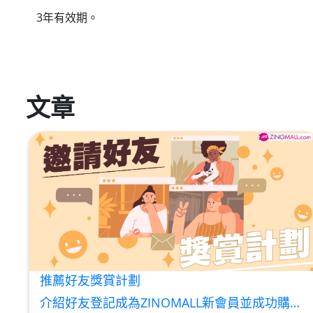
3年有效期。
文章
推薦好友獎賞計劃
介紹好友登記成為ZINOMALL新會員並成功購物，您即可獲得$50Mall Dollar現金回贈，你的好友亦可同時獲得$50Mall Dollar現金回贈。 **舊會員必須完成首張訂單才可開通邀請好友獎賞計劃** 1. 舊會員可於 我的帳戶>>>邀請好友獎賞 中找到 好友推薦碼 (紅圈位置) 2. 會員可複製好友推薦碼並透過 Whatsapp / Facebook / Email分享給自己好友。推薦好友次數不限，介紹愈多新朋友，可獲得愈多Mall Dollar現金回贈。 3. 好友