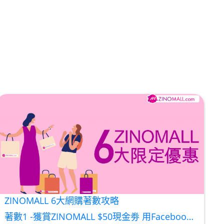
ZINOMALL 6大網購著數攻略
著數1 -獲賞ZINOMALL $50現金劵 用Facebook或Email 成功登記做ZINOMALL網購會員，$50現金劵會自動加入閣下ZINOMALL的賬戶，單次購物滿$350，網上付款時即可使用$50優惠劵，只可使用一次。 著數2- 新會員購物滿$680(折實)即減$80, 再送豐富迎新禮物 【迎新禮物優惠劵】會自動加入閣下ZINOMALL的賬戶，新會員單次購物滿$680(折實)，網上付款時使用優惠劵，即減$80及送神秘迎新禮物。 著數3- 新會員購物滿$1088(折實)即減$150, 再送