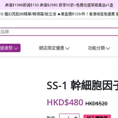
🎁滿$1988即減$150 🎁滿$2980 即享95折+免費任選草姬產品x1盒
INO 魔幻亮肌BB精華/瞬滑霜/紋立消 🔥單盒價$129/件！香港地區免運費 
日健康祭
網店限定優惠
功能分類
SS-1 幹細胞
HKD$480
HKD$520