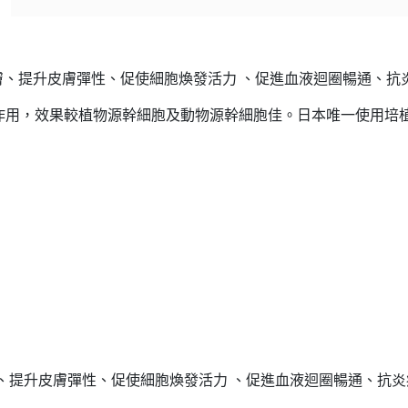
HKD$145
Round Lab 白樺樹
皮膚、提升皮膚彈性、促使細胞煥發活力 、促進血液迴圈暢通、抗
此商品最多可加購1件
HKD$85
作用，效果較植物源幹細胞及動物源幹細胞佳。日本唯一使用培植
HKD$145
膚、提升皮膚彈性、促使細胞煥發活力 、促進血液迴圈暢通、抗