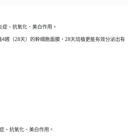
水份防曬霜 50ml (到期日2027年2月)
炎症、抗氧化、美白作用。
加入購物車
4週（28天）的幹細胞面膜，28天培植更能有效分泌出有
炎症、抗氧化、美白作用。