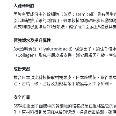
人源幹細胞
面膜主要成份中的幹細胞（英語：stem cell）具
引起過敏排斥等的副作用，效果較植物源幹細胞及動物源
流式細胞檢測法及CD分類法，確保每片面膜上5種最具
極強鎖水及提升
彈性
3大透明質酸（Hyaluronic acid）保濕因子，鎖
（Collagen）形成基層皮膚支撐，減少肌膚因年齡、
成份天然
揉合日本頂尖科技提取柑橘果皮、日本晚櫻花、歐百里
油、香精、矽、乙醇及對羥基苯甲酸酯等人工添加劑。
安全可靠
SS幹細胞因子面膜中的幹細胞的培養必須在嚴格監管的實驗室
則。原材料得到美國FDA檢測認證，通過病毒檢測，確