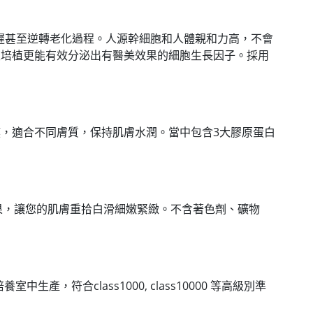
推遲甚至逆轉老化過程。人源幹細胞和人體親和力高，不會
天培植更能有效分泌出有醫美效果的細胞生長因子。採用
成保護膜，適合不同膚質，保持肌膚水潤。當中包含3大膠原蛋白
果，讓您的肌膚重拾白滑細嫩緊緻。不含著色劑、礦物
合class1000, class10000 等高級別準