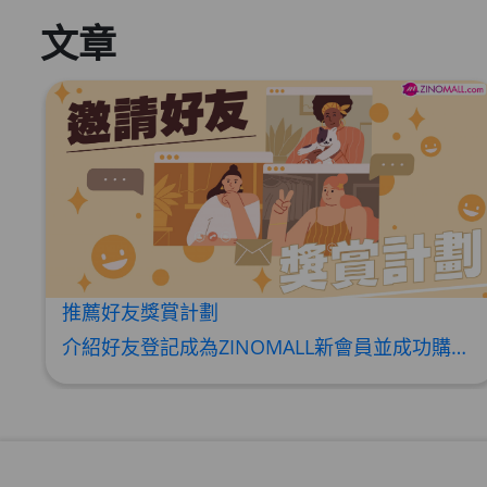
文章
推薦好友獎賞計劃
介紹好友登記成為ZINOMALL新會員並成功購物，您即可獲得$50Mall Dollar現金回贈，你的好友亦可同時獲得$50Mall Dollar現金回贈。 **舊會員必須完成首張訂單才可開通邀請好友獎賞計劃** 1. 舊會員可於 我的帳戶>>>邀請好友獎賞 中找到 好友推薦碼 (紅圈位置) 2. 會員可複製好友推薦碼並透過 Whatsapp / Facebook / Email分享給自己好友。推薦好友次數不限，介紹愈多新朋友，可獲得愈多Mall Dollar現金回贈。 3. 好友