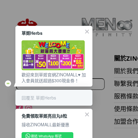
草姬Herbs
想獲取最新的優惠資訊？
關於ZIN
立即訂閱電子郵件!
關於我
歡迎來到草姬官網ZINOMALL♥️ 加
入會員就送超過$300現金劵！
聯繫我
服務條
回覆至 草姬Herbs
使用條
免費領取草姬亮目丸8粒
加盟合
接收ZINOMALL最新優惠
連結 WhatsApp 帳號