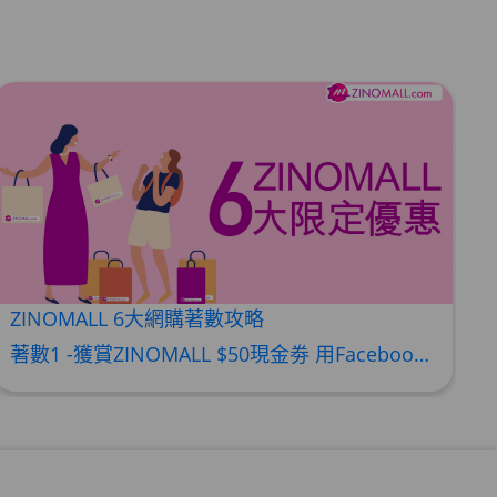
ZINOMALL 6大網購著數攻略
著數1 -獲賞ZINOMALL $50現金劵 用Facebook或Email 成功登記做ZINOMALL網購會員，$50現金劵會自動加入閣下ZINOMALL的賬戶，單次購物滿$350，網上付款時即可使用$50優惠劵，只可使用一次。 著數2- 新會員購物滿$680(折實)即減$80, 再送豐富迎新禮物 【迎新禮物優惠劵】會自動加入閣下ZINOMALL的賬戶，新會員單次購物滿$680(折實)，網上付款時使用優惠劵，即減$80及送神秘迎新禮物。 著數3- 新會員購物滿$1088(折實)即減$150, 再送