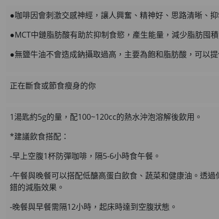
HKD$369
●咖啡因會刺激交感神經，讓人興奮、精神好、思路清晰、
男補精力丸5
●MCT中鏈脂肪酸有助於抑制食慾，產生能量，減少脂肪囤
此商品最多可加購1件
HKD$169
●無鹽牛油不會造成鈉攝取過高，主要為飽和脂肪酸，可以提
HKD$449
理膚泉 無香大哥大防曬 
正在斷食或節食瘦身的你
此商品最多可加購1件
HKD$88
1湯匙約5g的量，配100~120cc的熱水沖泡溶解後飲用。
HKD$145
*建議飲食搭配：
Round Lab 白樺樹
此商品最多可加購1件
-早上空腹1杯防彈咖啡，隔5-6小時食午餐。
HKD$85
-午餐與晚餐可以搭配低醣高蛋白飲食、蔬菜和健康油。透過
HKD$145
錯的減脂效果。
-晚餐與早餐需隔12小時，起床時達到空腹狀態。