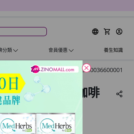
牌分類
會員優惠
養生知識
close
ZM0036600001
EN - MCT油防彈咖啡
，達至減重