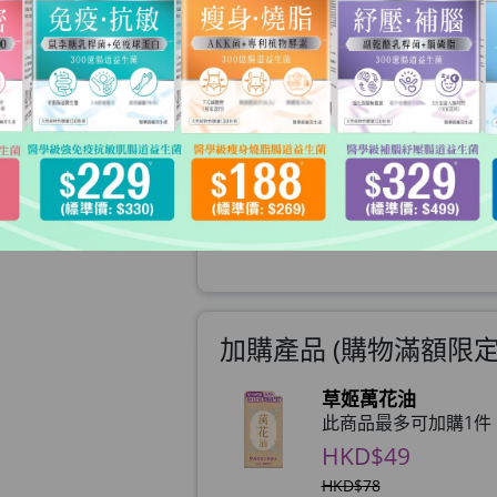
數量
已售完
贈品
買滿 $1088
泰國燃脂瘦身無糖減肥咖
HKD$0
加購產品 (購物滿額限定)
草姬萬花油
此商品最多可加購1件
HKD$49
HKD$78