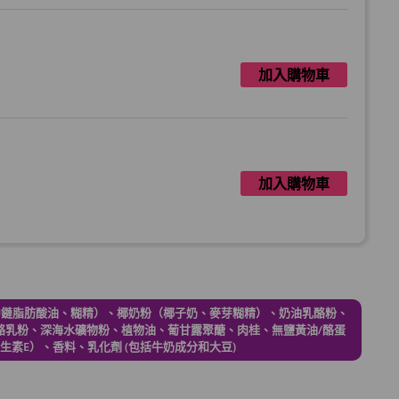
加入購物車
加入購物車
加入購物車
（中鏈脂肪酸油、糊精）、椰奶粉（椰子奶、麥芽糊精）、奶油乳酪粉、
酪乳粉、深海水礦物粉、植物油、葡甘露聚醣、肉桂、無鹽黃油/酪蛋
年2月到期)
生素E）、香料、乳化劑 (包括牛奶成分和大豆)
加入購物車