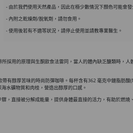
- 由於我們使用天然產品，因此在極少數情況下顏色可能會
- 內附之乾燥劑/脫氧劑，請勿食用。
- 使用後若有不適等狀況，請停止使用並請教專業醫生。
咖啡所採用的原理與生酮飲食法雷同，當人的體內缺乏醣類時，人
咖啡。一款帶有醇厚苦味的時尚防彈咖啡。每杯含有362 毫克中鏈脂肪酸
深海水礦物質和肉桂，營造出醇厚的口感。
解步驟，直接被分解成能量，提供身體最直接的活力，有助於燃燒