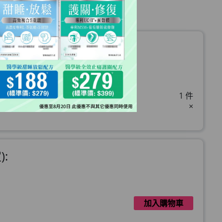
啡13g x10包
1 件
×
:
加入購物車