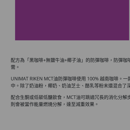
配方為「黑咖啡+無鹽牛油+椰子油」的防彈咖啡，防彈
需。
UNIMAT RIKEN MCT油防彈咖啡使用 100% 越南
中。除了奶油粉，椰奶、奶油芝士、酪乳等粉末還混合了
配合生酮或低碳低醣飲食，MCT油可跳過冗長的消化分
則會被當作能量燃燒分解，達至減重效果。