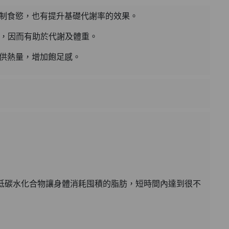
抑制食慾，也有提升基礎代謝率的效果。
:1 (到期日2028年1月)
積，因而有助於代謝及體重。
加入購物車
供熱量，增加飽足感。
50ml (2027年4月)
加入購物車
水份防曬霜 50ml (到期日2027年2月)
加入購物車
低碳水化合物讓身體消耗囤積的脂肪，短時間內達到很不