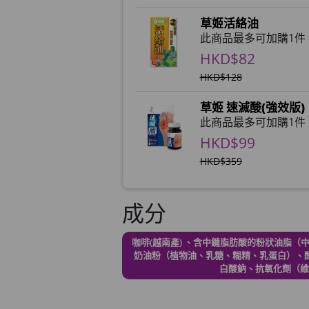
草姬活絡油
此商品最多可加購1件
HKD$82
HKD$128
草姬 速滅酸(強效版)
此商品最多可加購1件
HKD$99
HKD$359
草姬 益菌之白潤
成分
此商品最多可加購1件
HKD$99
咖啡(越南產) 、含中鏈脂肪酸的粉狀油脂
奶油粉（植物油、乳糖、糊精、乳蛋白）、
草姬 調經緊緻寶(27
白酸鈉、抗氧化劑（維
此商品最多可加購1件
HKD$169