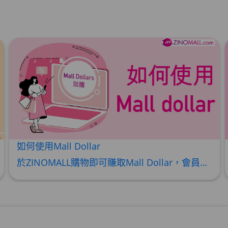
如何使用Mall Dollar
於ZINOMALL購物即可賺取Mall Dollar，會員每次購物折實後每滿HK$100，即可賺取$5 Mall Dollar回贈。Mall Dollar 將會於訂單派送成功後7-14個工作天內自動加至客人户口。下次購物時，每 $1 Mall Dollar 即可當 HK$1 使用。 Step 1 請輸入電郵及密碼後按【登入】或直接連結Facebook 登入 Step 2 挑選合適貨品後，輸入購買數量，然後按【加入購物車】 Step 3 按一下右上角的購物車圖案 ,