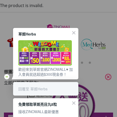
The product is invalid.
草姬Herbs
歡迎來到草姬官網ZINOMALL♥️ 加
想獲取最新的優惠資訊？
入會員就送超過$300現金劵！
cancel
立即訂閱電子郵件!
回覆至 草姬Herbs
免費領取草姬亮目丸8粒
接收ZINOMALL最新優惠