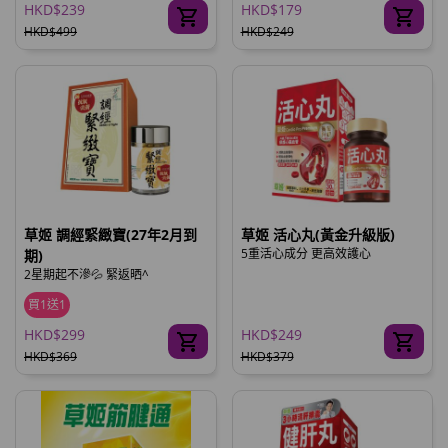
HKD$239
HKD$179
HKD$499
HKD$249
草姬 調經緊緻寶(27年2月到
草姬 活心丸(黃金升級版)
5重活心成分 更高效護心
期)
2星期起不滲💦 緊返晒^
買1送1
HKD$299
HKD$249
HKD$369
HKD$379