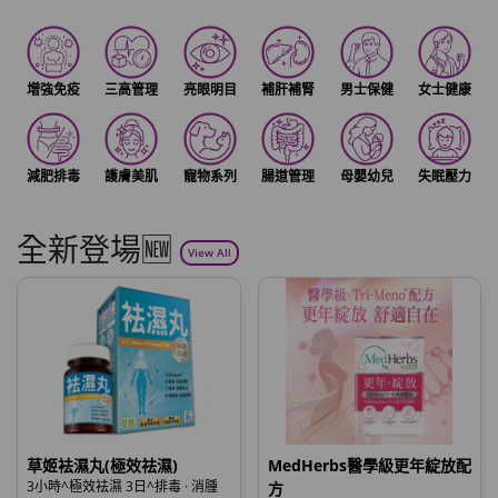
增強免疫
三高管理
亮眼明目
補肝補腎
男士保健
女士健康
減肥排毒
護膚美肌
寵物系列
腸道管理
母嬰幼兒
失眠壓力
全新登場🆕
View All
草姬袪濕丸(極效祛濕)
MedHerbs醫學級更年綻放配
3小時^極效袪濕 3日^排毒 · 消腫
方