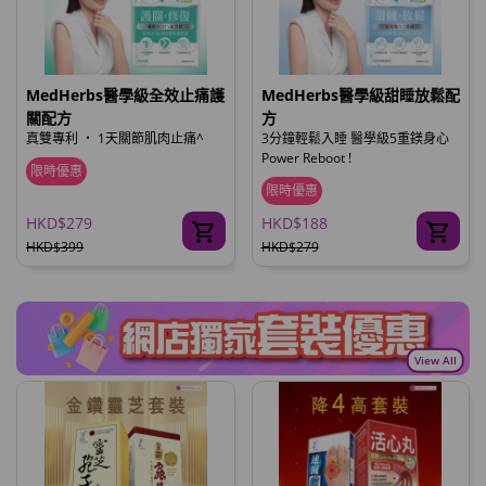
MedHerbs醫學級全效止痛護
MedHerbs醫學級甜睡放鬆配
關配方
方
真雙專利 ‧ 1天關節肌肉止痛^
3分鐘輕鬆入睡 醫學級5重鎂身心
Power Reboot !
限時優惠
限時優惠
HKD$279
HKD$188
HKD$399
HKD$279
View All