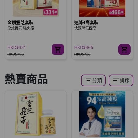
金鑽靈芝套裝
速降4高套裝
全效護元 強免疫
快速降低四高
HKD$331
HKD$466
HKD$798
HKD$738
熱賣商品
filter_list
sort
分類
排序