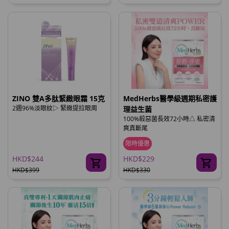
ZINO 雙A多肽緊緻眼霜 15克
MedHerbs醫學級週期私密護
2週96%淡眼紋▷ 緊緻提拉眼周
理益生菌
100%殺惡菌長效72小時△ 私密清
爽真斷尾
限時優惠
HKD$244
HKD$229
HKD$399
HKD$330