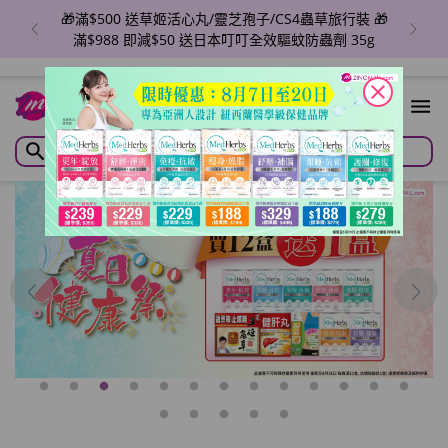
🎁滿$500 送草姬活心丸/靈芝孢子/CS4蟲草旅行裝 🎁
滿$988 即減$50 送日本叮叮全效驅蚊防蟲劑 35g
close