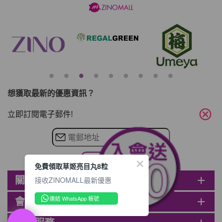
$80, 再送豐富迎新禮物 【迎新禮物優惠
劵】會自動加入閣下ZINOMALL的賬戶，新
會員單次購物滿$680(折實)，網上付款時使
用優惠劵，即減$80及送神秘迎新禮物。 著
數3- 新會員購物滿$1088(折實)即減$150,
再送
想獲取最新的優惠資訊？
cancel
立即訂閱電子郵件!
免費領取草姬亮目丸8粒
關於ZINOMALL
add
接收ZINOMALL最新優惠
連結 WhatsApp 帳號
會員
add