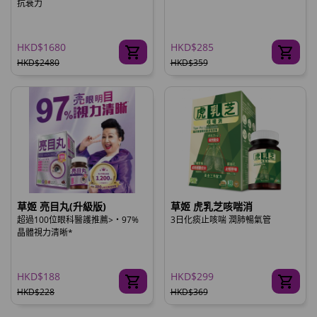
抗衰力
HKD$1680
HKD$285
HKD$2480
HKD$359
草姬 亮目丸(升級版)
草姬 虎乳芝咳喘消
超過100位眼科醫護推薦>‧97%
3日化痰止咳喘 潤肺暢氣管
晶體視力清晰*
HKD$188
HKD$299
HKD$228
HKD$369