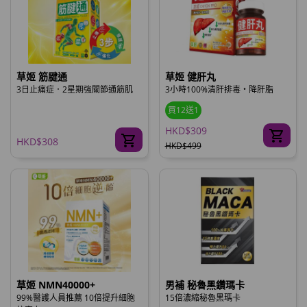
草姬 筋腱通
草姬 健肝丸
3日止痛症．2星期強關節通筋肌
3小時100%清肝排毒‧降肝脂
買12送1
HKD$309
HKD$308
HKD$499
草姬 NMN40000+
男補 秘魯黑鑽瑪卡
99%醫護人員推薦 10倍提升細胞
15倍濃縮秘魯黑瑪卡