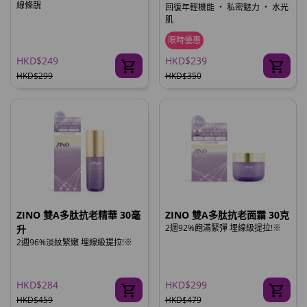
線條靚
回復年輕機能 ‧ 私密魅力 ‧ 水光
肌
限時優惠
HKD$249
HKD$239
HKD$299
HKD$350
ZINO 雙A多肽抗老精華 30毫
ZINO 雙A多肽抗老面霜 30克
2週92%飽滿緊彈 埋線級提拉!※
升
2週96%淡紋緊嫩 埋線級提拉!※
HKD$284
HKD$299
HKD$459
HKD$479