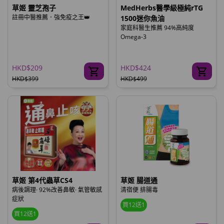
草姬 靈芝孢子
MedHerbs醫學級極純rTG
註冊中醫推薦．強免疫之王👑
1500迷你魚油
家庭科醫生推薦 94%高純度
Omega-3
HKD$209
HKD$424
HKD$399
HKD$499
草姬 第4代蟲草CS4
草姬 腸道通
病後調理· 92%改善鼻敏· 氣管敏感
清宿便 排腸毒
症狀
買12送1
買12送1