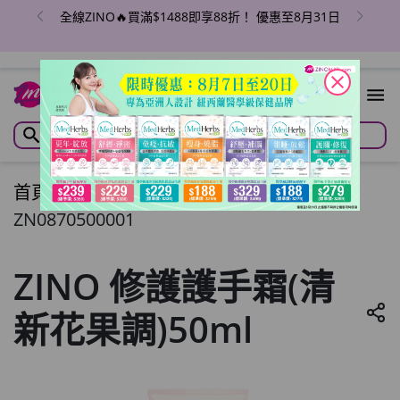
全線ZINO🔥買滿$1488即享88折！ 優惠至8月31日
close
首頁
/
ZINO 修護護手霜(清新花果調)50ml
ZN0870500001
ZINO 修護護手霜(清
新花果調)50ml