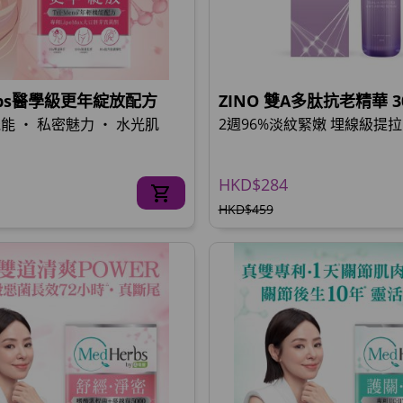
rbs醫學級更年綻放配方
ZINO 雙A多肽抗老精華 
能 ‧ 私密魅力 ‧ 水光肌
2週96%淡紋緊嫩 埋線級提拉
HKD$284
HKD$459