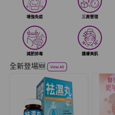
增強免疫
三高管理
減肥排毒
護膚美肌
全新登場🆕
View All