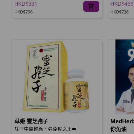
HKD$331
HKD$466
HKD$798
HKD$738
草姬 靈芝孢子
MedHer
註冊中醫推薦．強免疫之王👑
你魚油