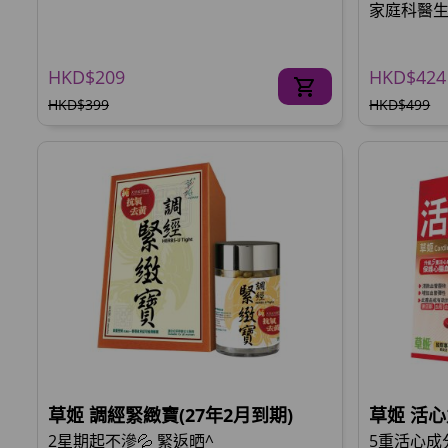
家庭科醫生推
HKD$209
HKD$424
HKD$399
HKD$499
草姬 調經緊緻寶(27年2月到期)
草姬 活心
2星期起不滲💦 緊返晒^
5重活心成