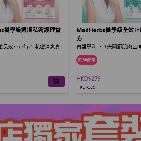
rbs醫學級週期私密護理益
MedHerbs醫學級全效
方
惡菌長效72小時△ 私密清爽真
真雙專利 ‧ 1天關節肌肉止痛
限時優惠
HKD$279
HKD$399