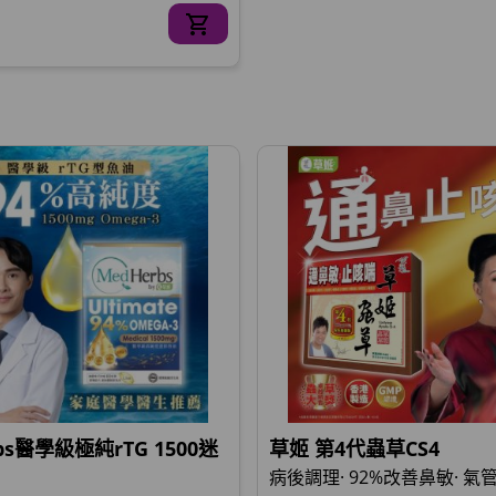
bs醫學級極純rTG 1500迷
草姬 第4代蟲草CS4
病後調理· 92%改善鼻敏· 