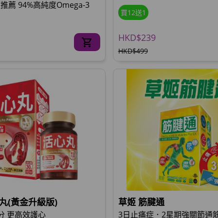
薦 94%高純度Omega-3
買12送1
HKD$239
HKD$499
丸(黃金升級版)
草姬 筋腱通
分 更高效護心
3日止痛症．2星期強關節通