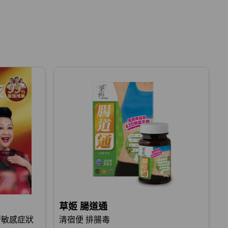
草姬 腸道通
氣管敏感症狀
清宿便 排腸毒