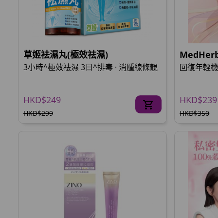
草姬袪濕丸(極效祛濕)
MedHe
3小時^極效袪濕 3日^排毒 · 消腫線條靚
回復年輕機
HKD$249
HKD$239
HKD$299
HKD$350