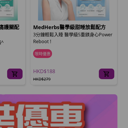
止痛護關配
MedHerbs醫學級甜睡放鬆配方
3分鐘輕鬆入睡 醫學級5重鎂身心Power
Reboot !
^
限時優惠
HKD$188
HKD$279