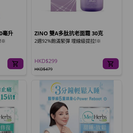
30毫升
ZINO 雙A多肽抗老面霜 30克
!※
2週92%飽滿緊彈 埋線級提拉!※
HKD$299
HKD$479