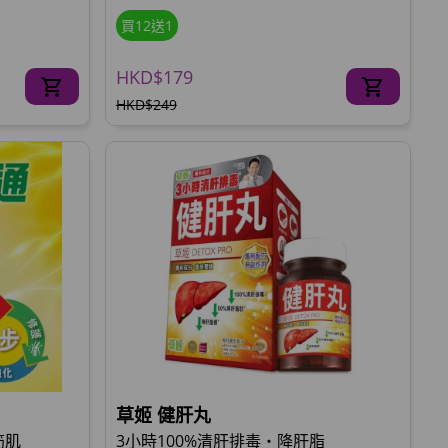
買12送1
HKD$179
HKD$249
草姬 健肝丸
筋肌
3小時100%清肝排毒‧降肝脂