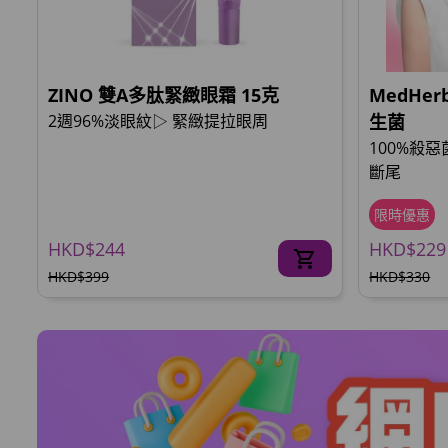
ZINO 雙A多肽緊緻眼霜 15克
MedHe
2週96%淡眼紋▷ 緊緻提拉眼周
生菌
100%殺
斷尾
限時優惠
HKD$244
HKD$229
HKD$399
HKD$330