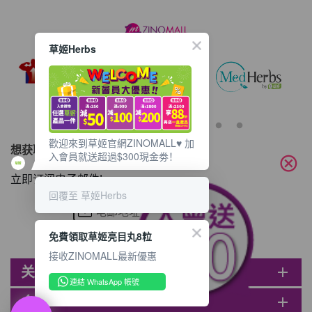
草姬Herbs
歡迎來到草姬官網ZINOMALL♥️ 加
想获取最新的优惠资讯？
入會員就送超過$300現金劵！
cancel
立即订阅电子邮件!
回覆至 草姬Herbs
免費領取草姬亮目丸8粒
接收ZINOMALL最新優惠
关于ZINOMALL
add
連結 WhatsApp 帳號
会员
add