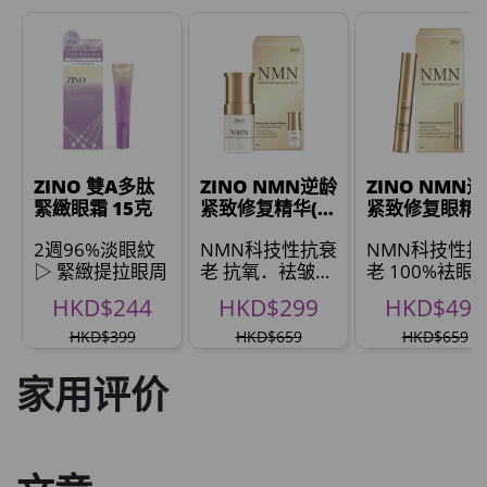
草姬 調經緊緻寶
此商品最多可加购1件
HKD$169
加入购物车
HKD$369
男補精力丸5:1 (到期日2028年1月)
此商品最多可加购1件
ZINO 雙A多肽
ZINO NMN逆龄
ZINO NMN
HKD$169
緊緻眼霜 15克
紧致修复精华(會
紧致修复眼精
加入购物车
員限定)
(新會員限定)
HKD$449
2週96%淡眼紋
NMN科技性抗衰
NMN科技性抗
▷ 緊緻提拉眼周
老 抗氧．袪皱．
老 100%袪眼
理膚泉 無香大哥大防曬 50ml (2027年4
逆龄． *
袋、眼纹*
HKD$244
HKD$299
HKD$499
月)
此商品最多可加购1件
HKD$399
HKD$659
HKD$659
HKD$88
加入购物车
家用评价
HKD$145
Round Lab 白樺樹水份防曬霜 50ml
(到期日2027年2月)
此商品最多可加购1件