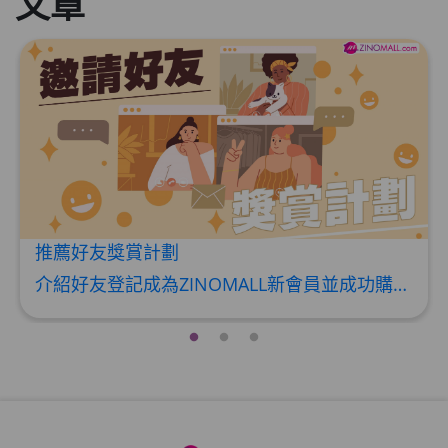
文章
HKD$85
加入购物车
HKD$145
推薦好友獎賞計劃
介紹好友登記成為ZINOMALL新會員並成功購物，您即可獲得$50Mall Dollar現金回贈，你的好友亦可同時獲得$50Mall Dollar現金回贈。 **舊會員必須完成首張訂單才可開通邀請好友獎賞計劃** 1. 舊會員可於 我的帳戶>>>邀請好友獎賞 中找到 好友推薦碼 (紅圈位置) 2. 會員可複製好友推薦碼並透過 Whatsapp / Facebook / Email分享給自己好友。推薦好友次數不限，介紹愈多新朋友，可獲得愈多Mall Dollar現金回贈。 3. 好友