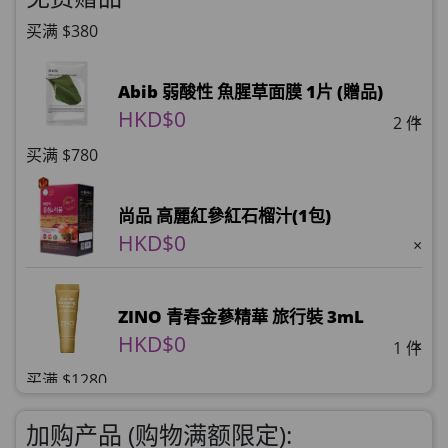
买满 $380
Abib 弱酸性 魚腥草面膜 1片 (贈品)
HKD$0
×
2 件
买满 $780
尚品 高麗紅參紅石榴汁(1包)
HKD$0
×
ZINO 青春金蔘精華 旅行裝 3mL
HKD$0
×
1 件
买满 $1280
理膚泉 無香大哥大防曬 50ml (2027年4
加购产品 (购物满额限定):
月)