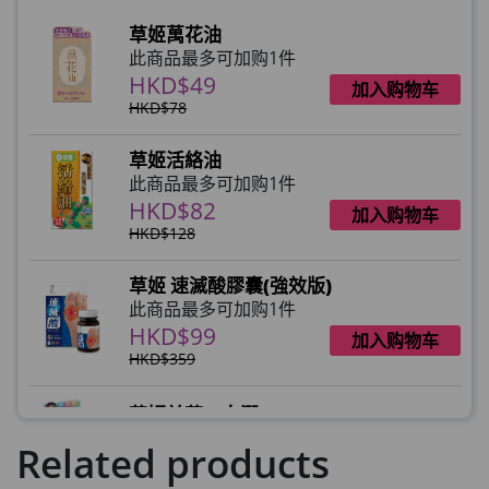
HKD$0
×
草姬萬花油
HKD$145
1 件
此商品最多可加购1件
HKD$49
加入购物车
HKD$78
草姬活絡油
此商品最多可加购1件
HKD$82
加入购物车
HKD$128
草姬 速滅酸膠囊(強效版)
此商品最多可加购1件
HKD$99
加入购物车
HKD$359
草姬益菌の白潤
此商品最多可加购1件
Related products
HKD$99
加入购物车