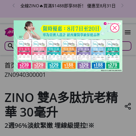
全線ZINO🔥買滿$1488即享88折！ 優惠至8月31日
close
首页
/
ZINO 雙A多肽抗老精華 30毫升
ZN0940300001
ZINO 雙A多肽抗老精
華 30毫升
2週96%淡紋緊嫩 埋線級提拉!※