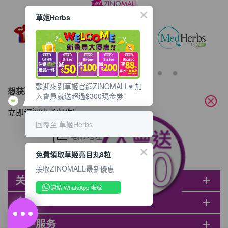
草姬Herbs
歡迎來到草姬官網ZINOMALL♥️ 加
想获取最新的优惠资讯？
入會員就送超過$300現金劵！
cancel
立即订阅电子邮件!
回覆至 草姬Herbs
免費領取草姬亮目丸8粒
接收ZINOMALL最新優惠
关于ZINOMALL
add
連結 WhatsApp 帳號
会员
add
客户服务
add