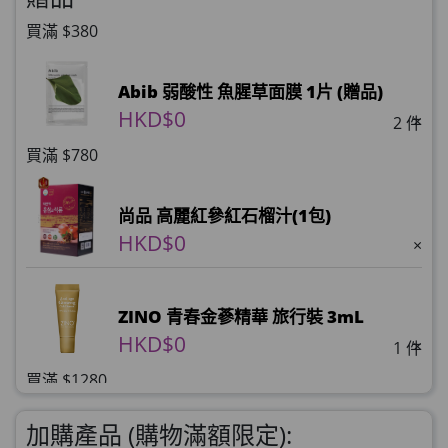
買滿 $380
Abib 弱酸性 魚腥草面膜 1片 (贈品)
HKD$0
×
2 件
買滿 $780
尚品 高麗紅參紅石榴汁(1包)
HKD$0
×
ZINO 青春金蔘精華 旅行裝 3mL
HKD$0
×
1 件
買滿 $1280
理膚泉 無香大哥大防曬 50ml (2027年4
加購產品 (購物滿額限定):
月)