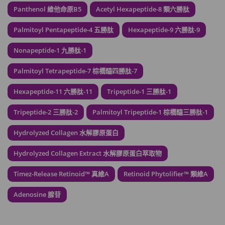
Panthenol 維他命原B5
Acetyl Hexapeptide-8 類六勝肽
草姬 調經緊緻寶(27年2月到期)
此商品最多可加購1件
Palmitoyl Pentapeptide-4 五勝肽
Hexapeptide-9 六勝肽-9
HKD$169
加入購物車
HKD$369
Nonapeptide-1 九勝肽-1
Palmitoyl Tetrapeptide-7 棕櫚醯四勝肽-7
男補精力丸5:1 (到期日2028年1月)
此商品最多可加購1件
Hexapeptide-11 六勝肽-11
Tripeptide-1 三勝肽-1
HKD$169
加入購物車
HKD$449
Tripeptide-2 三勝肽-2
Palmitoyl Tripeptide-1 棕櫚醯三勝肽-1
理膚泉 無香大哥大防曬 50ml (2027年4
Hydrolyzed Collagen 水解膠原蛋白
月)
此商品最多可加購1件
Hydrolyzed Collagen Extract 水解膠原蛋白萃取物
HKD$88
加入購物車
Timez-Release Retinoid™ 真維A
Retinoid Phytolifier™ 類維A
HKD$145
Adenosine 腺苷
Round Lab 白樺樹水份防曬霜 50ml
(到期日2027年2月)
此商品最多可加購1件