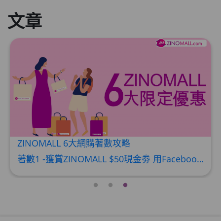
文章
ZINOMALL 6大網購著數攻略
著數1 -獲賞ZINOMALL $50現金劵 用Facebook或Email 成功登記做ZINOMALL網購會員，$50現金劵會自動加入閣下ZINOMALL的賬戶，單次購物滿$350，網上付款時即可使用$50優惠劵，只可使用一次。 著數2- 新會員購物滿$680(折實)即減$80, 再送豐富迎新禮物 【迎新禮物優惠劵】會自動加入閣下ZINOMALL的賬戶，新會員單次購物滿$680(折實)，網上付款時使用優惠劵，即減$80及送神秘迎新禮物。 著數3- 新會員購物滿$1088(折實)即減$150, 再送