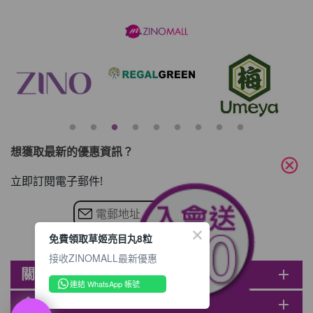
想獲取最新的優惠資訊？
cancel
立即訂閱電子郵件!
免費領取草姬亮目丸8粒
接收ZINOMALL最新優惠
關於ZINOMALL
add
連結 WhatsApp 帳號
會員
add