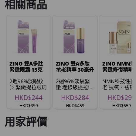
相關商品
ZINO 雙A多肽
ZINO 雙A多肽
ZINO NMN
緊緻眼霜 15克
抗老精華 30毫升
緊緻修復精華(
員限定)
2週96%淡眼紋
2週96%淡紋緊
NMN科技性抗
▷ 緊緻提拉眼周
嫩 埋線級提拉!
老 抗氧．袪皺
※
逆齡． *
HKD$244
HKD$284
HKD$299
HKD$399
HKD$459
HKD$659
用家評價