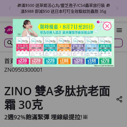
子/CS4蟲草旅行裝 🎁
🎁滿$1988即減$150 🎁滿$2980 
叮全效驅蚊防蟲劑 35g
草姬產品x1盒
close
首頁
/
ZINO 雙A多肽抗老面霜 30克
ZN0950300001
ZINO 雙A多肽抗老面
霜 30克
2週92%飽滿緊彈 埋線級提拉!※