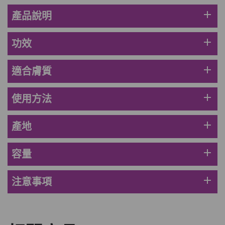
HKD$85
加入購物車
add
產品說明
HKD$145
add
功效
add
適合膚質
add
使用方法
add
產地
add
容量
add
注意事項