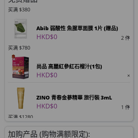
买满 $380
Abib 弱酸性 魚腥草面膜 1片 (贈品)
HKD$0
×
2 件
买满 $780
尚品 高麗紅參紅石榴汁(1包)
HKD$0
×
ZINO 青春金蔘精華 旅行裝 3mL
HKD$0
×
1 件
买满 $1280
理膚泉 無香大哥大防曬 50ml (2027年4
加购产品 (购物满额限定):
月)