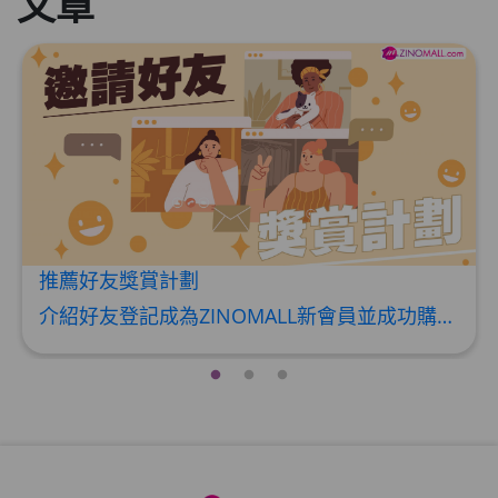
文章
HKD$85
加入购物车
HKD$145
推薦好友獎賞計劃
介紹好友登記成為ZINOMALL新會員並成功購物，您即可獲得$50Mall Dollar現金回贈，你的好友亦可同時獲得$50Mall Dollar現金回贈。 **舊會員必須完成首張訂單才可開通邀請好友獎賞計劃** 1. 舊會員可於 我的帳戶>>>邀請好友獎賞 中找到 好友推薦碼 (紅圈位置) 2. 會員可複製好友推薦碼並透過 Whatsapp / Facebook / Email分享給自己好友。推薦好友次數不限，介紹愈多新朋友，可獲得愈多Mall Dollar現金回贈。 3. 好友