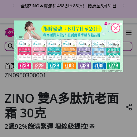
全線ZINO🔥買滿$1488即享88折！ 優惠至8月31日
close
首页
/
ZINO 雙A多肽抗老面霜 30克
ZN0950300001
ZINO 雙A多肽抗老面
霜 30克
2週92%飽滿緊彈 埋線級提拉!※