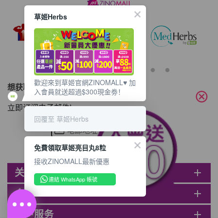
草姬Herbs
歡迎來到草姬官網ZINOMALL♥️ 加
想获取最新的优惠资讯？
入會員就送超過$300現金劵！
cancel
立即订阅电子邮件!
回覆至 草姬Herbs
免費領取草姬亮目丸8粒
接收ZINOMALL最新優惠
关于ZINOMALL
add
連結 WhatsApp 帳號
会员
add
客户服务
add