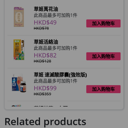
HKD$0
×
草姬萬花油
HKD$145
1 件
此商品最多可加购1件
HKD$49
加入购物车
HKD$78
草姬活絡油
此商品最多可加购1件
HKD$82
加入购物车
HKD$128
草姬 速滅酸膠囊(強效版)
此商品最多可加购1件
HKD$99
加入购物车
HKD$359
草姬益菌の白潤
此商品最多可加购1件
Related products
HKD$99
加入购物车