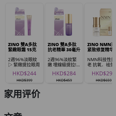
草姬 調經緊緻寶
此商品最多可加购1件
HKD$169
加入购物车
HKD$369
男補精力丸5:1 (到期日2028年1月)
此商品最多可加购1件
ZINO 雙A多肽
ZINO 雙A多肽
ZINO NMN
HKD$169
緊緻眼霜 15克
抗老精華 30毫升
紧致修复精华(
加入购物车
員限定)
HKD$449
2週96%淡眼紋
2週96%淡紋緊
NMN科技性抗
▷ 緊緻提拉眼周
嫩 埋線級提拉!
老 抗氧．袪皱
理膚泉 無香大哥大防曬 50ml (2027年4
※
逆龄． *
HKD$244
HKD$284
HKD$299
月)
此商品最多可加购1件
HKD$399
HKD$459
HKD$659
HKD$88
加入购物车
家用评价
HKD$145
Round Lab 白樺樹水份防曬霜 50ml
(到期日2027年2月)
此商品最多可加购1件