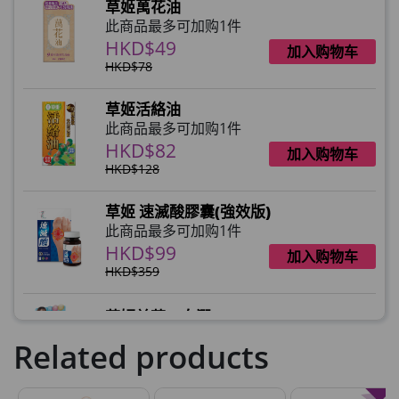
草姬萬花油
HKD$145
1 件
此商品最多可加购1件
HKD$49
加入购物车
HKD$78
草姬活絡油
此商品最多可加购1件
HKD$82
加入购物车
HKD$128
草姬 速滅酸膠囊(強效版)
此商品最多可加购1件
HKD$99
加入购物车
HKD$359
草姬益菌の白潤
此商品最多可加购1件
Related products
HKD$99
加入购物车