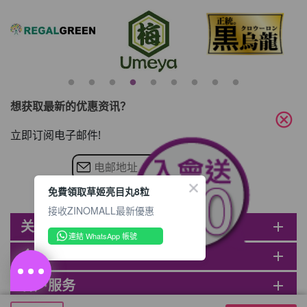
想获取最新的优惠资讯？
cancel
立即订阅电子邮件!
免費領取草姬亮目丸8粒
接收ZINOMALL最新優惠
关于ZINOMALL
add
連結 WhatsApp 帳號
会员
add
客户服务
add