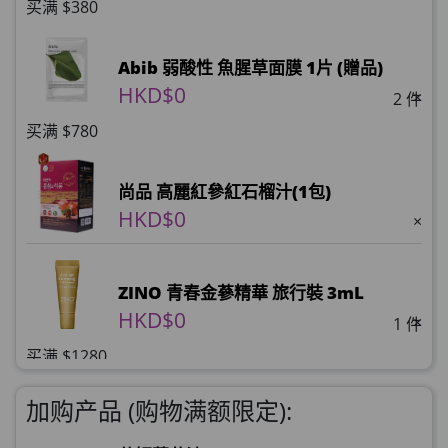
买满 $380
Abib 弱酸性 魚腥草面膜 1片 (贈品)
HKD$0
×
2 件
买满 $780
尚品 高麗紅參紅石榴汁(1包)
HKD$0
×
ZINO 青春金蔘精華 旅行裝 3mL
HKD$0
×
1 件
买满 $1280
理膚泉 無香大哥大防曬 50ml (2027年4
加购产品 (购物满额限定):
月)
HKD$0
×