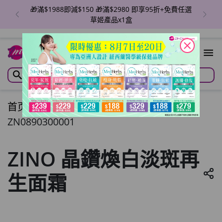
🎁滿$1988即減$150 🎁滿$2980 即享95折+免費任選
草姬產品x1盒
close
首页
/
ZINO 晶鑽煥白淡斑再生面霜
ZN0890300001
ZINO 晶鑽煥白淡斑再
生面霜