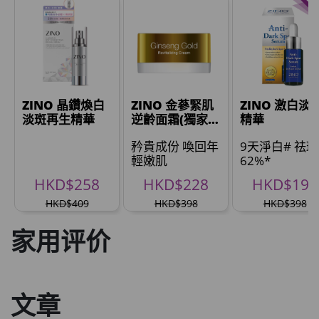
草姬 調經緊緻寶
此商品最多可加购1件
HKD$169
加入购物车
HKD$369
男補精力丸5:1 (到期日2028年1月)
此商品最多可加购1件
ZINO 晶鑽煥白
ZINO 金蔘緊肌
ZINO 激白淡
HKD$169
淡斑再生精華
逆齡面霜(獨家優
精華
加入购物车
惠)
HKD$449
矜貴成份 喚回年
9天淨白# 祛斑
輕嫩肌
62%*
理膚泉 無香大哥大防曬 50ml (2027年4
HKD$258
HKD$228
HKD$198
月)
此商品最多可加购1件
HKD$409
HKD$398
HKD$398
HKD$88
加入购物车
家用评价
HKD$145
Round Lab 白樺樹水份防曬霜 50ml
(到期日2027年2月)
文章
此商品最多可加购1件
HKD$85