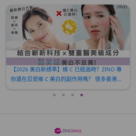
加入购物车
HKD$145
【2026 美白新標準】維 C 已經過時？ZINO 專
利美白外泌體：醫美級「阻黑、截斑、修護」3
你還在忍受維 C 美白的副作用嗎？ 很多香港女生為了追求白皙，盲目追捧高濃度維他命 C。但你是否發現：維 C 質地黏膩、容易氧化變黃，甚至令皮膚變得敏感發紅，稍不留神曬到太陽更會引致「反黑」？ 2026 年，美白科技已經進入全新時代。ZINO 全新推出媲美醫美療程效果的【LUMINOUS 晶鑽煥白系列】，不再只是表面塗抹，而是納米級滲透吸收，由肌底啟動亮白能量，讓你居家9日也能養出「白．透．亮」的晶鑽美肌#。 為什麼「外泌體 + 傳明酸」是美白界的醫美級黃金組合？ 傳統美白產品只做單一功效，而且伴隨
效合 1，修復肌底不反黑！