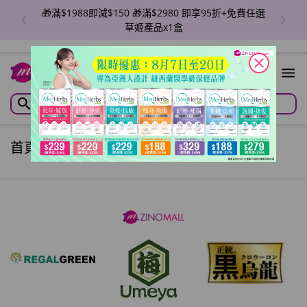
🎁滿$1988即減$150 🎁滿$2980 即享95折+免費任選
草姬產品x1盒
close
首頁
/
指定產品3件88折