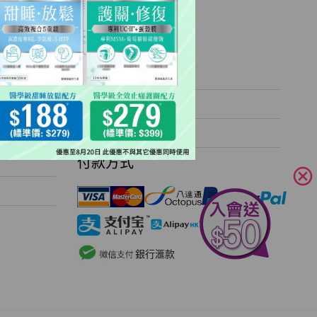
客戶服務
運費計算
退貨安排
常見問題
付款方式
cancel
銀行滙款