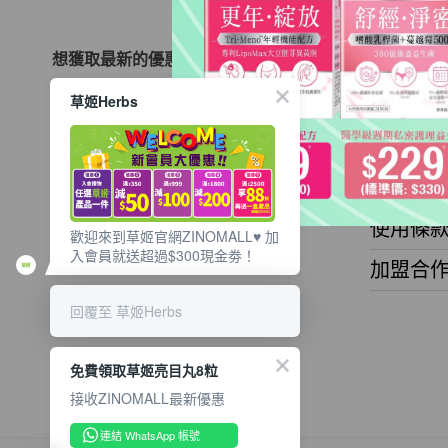
想獲取最新的優惠資訊？
關於ZIN
立即訂閱電子郵件!
草姬Herbs
關於我
聯繫我
服務條
使用條
歡迎來到草姬官網ZINOMALL♥️ 加
入會員就送超過$300現金劵！
加盟合
回覆至 草姬Herbs
免費領取草姬亮目丸8粒
接收ZINOMALL最新優惠
連結 WhatsApp 帳號